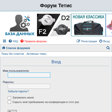
Форум Тетис
FAQ
Правила форума
Регистрация
Вход
Список форумов
Темы без ответов
Активные темы
о
и
Вход
с
Имя пользователя:
к
Пароль:
Забыли пароль?
Запомнить меня
Скрыть моё пребывание на конференции в этот раз