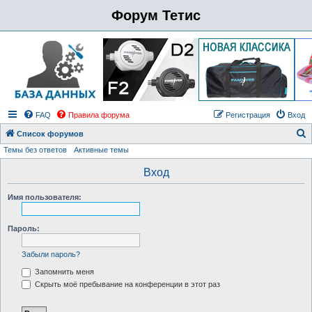
Форум Тетис
FAQ
Правила форума
Регистрация
Вход
Список форумов
Темы без ответов
Активные темы
о
и
Вход
с
Имя пользователя:
к
Пароль:
Забыли пароль?
Запомнить меня
Скрыть моё пребывание на конференции в этот раз