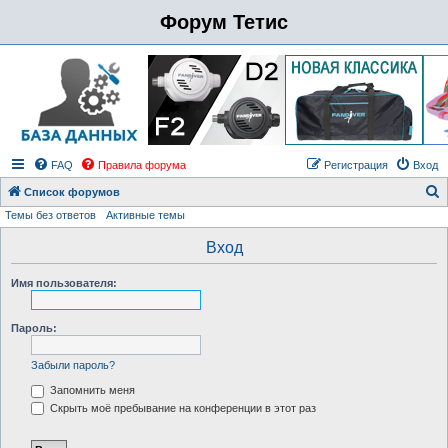
Форум Тетис
FAQ
Правила форума
Регистрация
Вход
Список форумов
Темы без ответов
Активные темы
о
и
Вход
с
Имя пользователя:
к
Пароль:
Забыли пароль?
Запомнить меня
Скрыть моё пребывание на конференции в этот раз