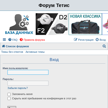
Форум Тетис
FAQ
Правила форума
Регистрация
Вход
Список форумов
Темы без ответов
Активные темы
о
и
Вход
с
Имя пользователя:
к
Пароль:
Забыли пароль?
Запомнить меня
Скрыть моё пребывание на конференции в этот раз