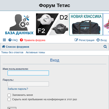
Форум Тетис
FAQ
Правила форума
Регистрация
Вход
Список форумов
Темы без ответов
Активные темы
о
и
Вход
с
Имя пользователя:
к
Пароль:
Забыли пароль?
Запомнить меня
Скрыть моё пребывание на конференции в этот раз