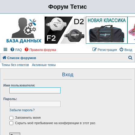
Форум Тетис
FAQ
Правила форума
Регистрация
Вход
Список форумов
Темы без ответов
Активные темы
о
и
Вход
с
Имя пользователя:
к
Пароль:
Забыли пароль?
Запомнить меня
Скрыть моё пребывание на конференции в этот раз