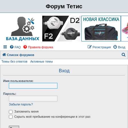
Форум Тетис
FAQ
Правила форума
Регистрация
Вход
Список форумов
Темы без ответов
Активные темы
о
и
Вход
с
Имя пользователя:
к
Пароль:
Забыли пароль?
Запомнить меня
Скрыть моё пребывание на конференции в этот раз