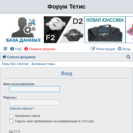
Форум Тетис
FAQ
Правила форума
Регистрация
Вход
Список форумов
Темы без ответов
Активные темы
о
и
Вход
с
Имя пользователя:
к
Пароль:
Забыли пароль?
Запомнить меня
Скрыть моё пребывание на конференции в этот раз