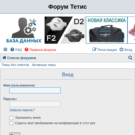
Форум Тетис
FAQ
Правила форума
Регистрация
Вход
Список форумов
Темы без ответов
Активные темы
о
и
Вход
с
Имя пользователя:
к
Пароль:
Забыли пароль?
Запомнить меня
Скрыть моё пребывание на конференции в этот раз