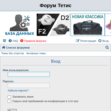
Форум Тетис
FAQ
Правила форума
Регистрация
Вход
Список форумов
Темы без ответов
Активные темы
о
и
Вход
с
Имя пользователя:
к
Пароль:
Забыли пароль?
Запомнить меня
Скрыть моё пребывание на конференции в этот раз