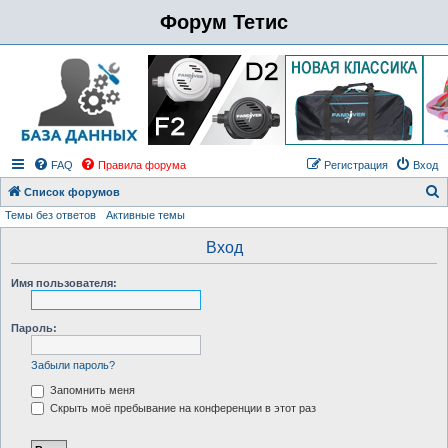
Форум Тетис
FAQ
Правила форума
Регистрация
Вход
Список форумов
Темы без ответов
Активные темы
о
и
Вход
с
Имя пользователя:
к
Пароль:
Забыли пароль?
Запомнить меня
Скрыть моё пребывание на конференции в этот раз