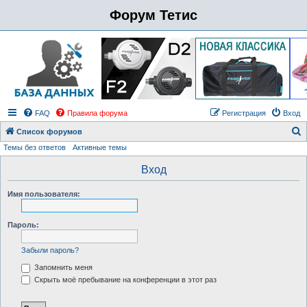
Форум Тетис
FAQ
Правила форума
Регистрация
Вход
Список форумов
Темы без ответов
Активные темы
о
и
Вход
с
Имя пользователя:
к
Пароль:
Забыли пароль?
Запомнить меня
Скрыть моё пребывание на конференции в этот раз