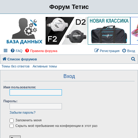
Форум Тетис
FAQ
Правила форума
Регистрация
Вход
Список форумов
Темы без ответов
Активные темы
о
и
Вход
с
Имя пользователя:
к
Пароль:
Забыли пароль?
Запомнить меня
Скрыть моё пребывание на конференции в этот раз