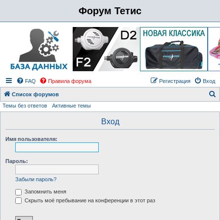
Форум Тетис
FAQ
Правила форума
Регистрация
Вход
Список форумов
Темы без ответов
Активные темы
о
и
Вход
с
Имя пользователя:
к
Пароль:
Забыли пароль?
Запомнить меня
Скрыть моё пребывание на конференции в этот раз