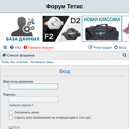
Форум Тетис
FAQ
Правила форума
Регистрация
Вход
Список форумов
Темы без ответов
Активные темы
о
и
Вход
с
Имя пользователя:
к
Пароль:
Забыли пароль?
Запомнить меня
Скрыть моё пребывание на конференции в этот раз