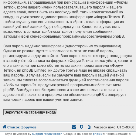
информация, запрашиваемая при регистрации в конференции «Форум
Тетис», кроме вашего имени пользователя, вашего пароля и вашего
адреса email, может быть как необходимой, так и необязательной ко
вводу, на усмотрение администрации конференции «Форум Тетис». В
любом случае у вас есть возможность выбрать, какая информация из
вашей учётной записи будет общедоступна. Кроме того, у вас есть
возможность согласиться/отказаться от получения сообщений,
автоматически сгенерированных программным обеспечением phpBB.
Ваш пароль надёжно зашифрован (односторонним хэшированием).
Однако не рекомендуется использовать этот же самый пароль,
регистрируясь на других сайтах. Ваш пароль является средством доступа
к вашей учётной записи на форумах «Форум Тетис», пожалуйста, храните
его в тайне, ни при каких обстоятельствах ни представители «Форум
Тетис», ни phpBB Limited, ни другое третье лицо не вправе спрашивать
ваш пароль. В случае, если вы забудете ваш пароль к вашей учётной
записи, вы сможете воспользоваться функцией восстановления пароля
«Забыли пароль?», предусмотренной программным обеспечением
phpBB. Вам будет необходимо ввести ваше имя пользователя и ваш
адрес email, после чего программное обеспечение phpBB сгенерирует
вам новый пароль для вашей учётной записи.
Вернуться на страницу входа
Список форумов
Часовой пояс:
UTC+03:00
Style developer by
support forum tricolor
,
Создано на основе
phpBB
® Forum Software ©