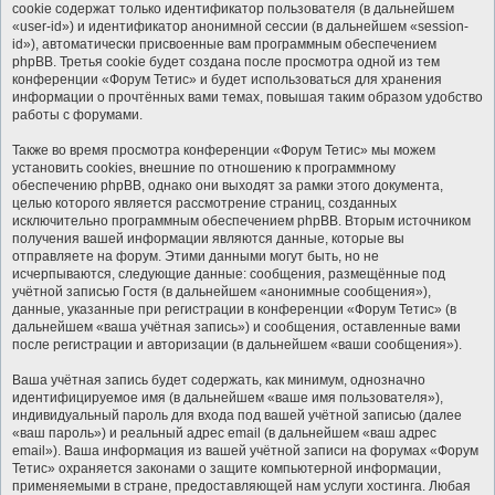
cookie содержат только идентификатор пользователя (в дальнейшем
«user-id») и идентификатор анонимной сессии (в дальнейшем «session-
id»), автоматически присвоенные вам программным обеспечением
phpBB. Третья cookie будет создана после просмотра одной из тем
конференции «Форум Тетис» и будет использоваться для хранения
информации о прочтённых вами темах, повышая таким образом удобство
работы с форумами.
Также во время просмотра конференции «Форум Тетис» мы можем
установить cookies, внешние по отношению к программному
обеспечению phpBB, однако они выходят за рамки этого документа,
целью которого является рассмотрение страниц, созданных
исключительно программным обеспечением phpBB. Вторым источником
получения вашей информации являются данные, которые вы
отправляете на форум. Этими данными могут быть, но не
исчерпываются, следующие данные: сообщения, размещённые под
учётной записью Гостя (в дальнейшем «анонимные сообщения»),
данные, указанные при регистрации в конференции «Форум Тетис» (в
дальнейшем «ваша учётная запись») и сообщения, оставленные вами
после регистрации и авторизации (в дальнейшем «ваши сообщения»).
Ваша учётная запись будет содержать, как минимум, однозначно
идентифицируемое имя (в дальнейшем «ваше имя пользователя»),
индивидуальный пароль для входа под вашей учётной записью (далее
«ваш пароль») и реальный адрес email (в дальнейшем «ваш адрес
email»). Ваша информация из вашей учётной записи на форумах «Форум
Тетис» охраняется законами о защите компьютерной информации,
применяемыми в стране, предоставляющей нам услуги хостинга. Любая