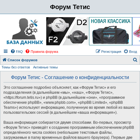
Форум Тетис
FAQ
Правила форума
Регистрация
Вход
Список форумов
Темы без ответов
Активные темы
о
и
Форум Тетис - Соглашение о конфиденциальности
с
Это соглашение подробно объясняет, как «Форум Тетис» и его
к
подразделения (в дальнейшем «мы», «наш», «Форум Тетис»,
«https://forum.tetis.ru») и phpBB (в дальнейшем «они», «программное
обеспечение phpBB», «www.phpbb.com», «phpBB Limited», «phpBB
Teams») используют информацию, полученную во время любой из ваших
пользовательских сессий (в дальнейшем «ваша информация»).
Ваша информация собирается двумя способами. Во-первых, просмотр
«Форум Тетис» приведёт к созданию программным обеспечением phpBB
определённого числа cookies (небольшие текстовые файлы,
загружаемые в папку временных файлов вашего браузера). Первые две