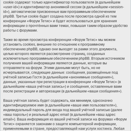
cookie содержат только идентификатор пользователя (в дальнейшем
«user-id») и идентификатор анонимной сессии (в дальнейшем «session-
id»), автоматически присвоенные вам программным обеспечением
phpBB. Третья cookie будет создана после просмотра одной из тем
конференции «Форум Тетис» и будет использоваться для хранения
информации о прочтённых вами темах, повышая таким образом удобство
работы с форумами.
Также во время просмотра конференции «Форум Тетис» мы можем
установить cookies, внешние по отношению к программному
обеспечению phpBB, однако они выходят за рамки этого документа,
целью которого является рассмотрение страниц, созданных
исключительно программным обеспечением phpBB. Вторым источником
получения вашей информации являются данные, которые вы
отправляете на форум. Этими данными могут быть, но не
исчерпываются, следующие данные: сообщения, размещённые под
учётной записью Гостя (в дальнейшем «анонимные сообщения»),
данные, указанные при регистрации в конференции «Форум Тетис» (в
дальнейшем «ваша учётная запись») и сообщения, оставленные вами
после регистрации и авторизации (в дальнейшем «ваши сообщения»).
Ваша учётная запись будет содержать, как минимум, однозначно
идентифицируемое имя (в дальнейшем «ваше имя пользователя»),
индивидуальный пароль для входа под вашей учётной записью (далее
«ваш пароль») и реальный адрес email (в дальнейшем «ваш адрес
email»). Ваша информация из вашей учётной записи на форумах «Форум
Тетис» охраняется законами о защите компьютерной информации,
применяемыми в стране, предоставляющей нам услуги хостинга. Любая