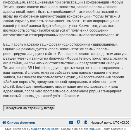
информация, запрашиваемая при регистрации в конференции «Форум
Тетис», кроме вашего имени пользователя, вашего пароля и вашего
адреса email, может быть как необходимой, так и необязательной ко
вводу, на усмотрение администрации конференции «Форум Тетис». В
любом случае у вас есть возможность выбрать, какая информация из
вашей учётной записи будет общедоступна. Кроме того, у вас есть
возможность согласиться/отказаться от получения сообщений,
автоматически сгенерированных программным обеспечением phpBB.
Ваш пароль надёжно зашифрован (односторонним хэшированием).
Однако не рекомендуется использовать этот же самый пароль,
регистрируясь на других сайтах. Ваш пароль является средством доступа
к вашей учётной записи на форумах «Форум Тетис», пожалуйста, храните
его в тайне, ни при каких обстоятельствах ни представители «Форум
Тетис», ни phpBB Limited, ни другое третье лицо не вправе спрашивать
ваш пароль. В случае, если вы забудете ваш пароль к вашей учётной
записи, вы сможете воспользоваться функцией восстановления пароля
«Забыли пароль?», предусмотренной программным обеспечением
phpBB. Вам будет необходимо ввести ваше имя пользователя и ваш
адрес email, после чего программное обеспечение phpBB сгенерирует
вам новый пароль для вашей учётной записи.
Вернуться на страницу входа
Список форумов
Часовой пояс:
UTC+03:00
Style developer by
support forum tricolor
,
Создано на основе
phpBB
® Forum Software ©