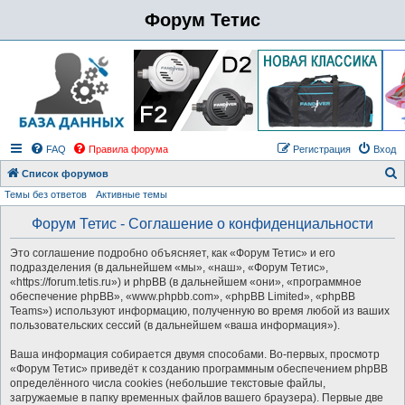
Форум Тетис
FAQ
Правила форума
Регистрация
Вход
Список форумов
Темы без ответов
Активные темы
о
и
Форум Тетис - Соглашение о конфиденциальности
с
Это соглашение подробно объясняет, как «Форум Тетис» и его
к
подразделения (в дальнейшем «мы», «наш», «Форум Тетис»,
«https://forum.tetis.ru») и phpBB (в дальнейшем «они», «программное
обеспечение phpBB», «www.phpbb.com», «phpBB Limited», «phpBB
Teams») используют информацию, полученную во время любой из ваших
пользовательских сессий (в дальнейшем «ваша информация»).
Ваша информация собирается двумя способами. Во-первых, просмотр
«Форум Тетис» приведёт к созданию программным обеспечением phpBB
определённого числа cookies (небольшие текстовые файлы,
загружаемые в папку временных файлов вашего браузера). Первые две