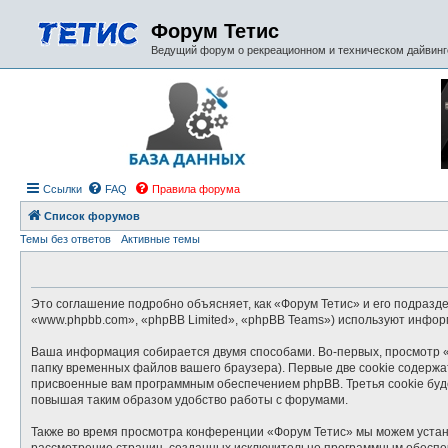
Форум Тетис
Ведущий форум о рекреационном и техническом дайвинге
Ссылки
FAQ
Правила форума
Список форумов
Темы без ответов
Активные темы
Это соглашение подробно объясняет, как «Форум Тетис» и его подраздел
«www.phpbb.com», «phpBB Limited», «phpBB Teams») используют инфор
Ваша информация собирается двумя способами. Во-первых, просмотр «
папку временных файлов вашего браузера). Первые две cookie содержат
присвоенные вам программным обеспечением phpBB. Третья cookie буд
повышая таким образом удобство работы с форумами.
Также во время просмотра конференции «Форум Тетис» мы можем устано
рассмотрение страниц, созданных исключительно программным обеспе