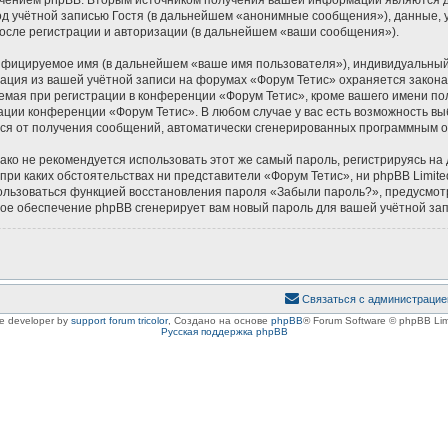
 учётной записью Гостя (в дальнейшем «анонимные сообщения»), данные, у
осле регистрации и авторизации (в дальнейшем «ваши сообщения»).
ифицируемое имя (в дальнейшем «ваше имя пользователя»), индивидуальный 
мация из вашей учётной записи на форумах «Форум Тетис» охраняется зако
ая при регистрации в конференции «Форум Тетис», кроме вашего имени поль
ации конференции «Форум Тетис». В любом случае у вас есть возможность вы
аться от получения сообщений, автоматически сгенерированных программным 
 не рекомендуется использовать этот же самый пароль, регистрируясь на д
 при каких обстоятельствах ни представители «Форум Тетис», ни phpBB Limite
спользоваться функцией восстановления пароля «Забыли пароль?», предусм
ное обеспечение phpBB сгенерирует вам новый пароль для вашей учётной зап
Связаться с администрацие
le developer by
support forum tricolor
,
Создано на основе
phpBB
® Forum Software © phpBB Lim
Русская поддержка phpBB