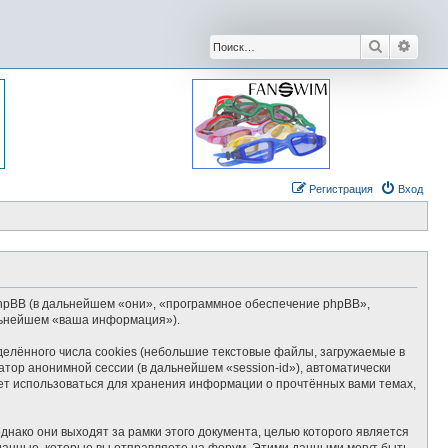
Поиск
Расши
Регистрация
Вход
и phpBB (в дальнейшем «они», «программное обеспечение phpBB»,
альнейшем «ваша информация»).
елённого числа cookies (небольшие текстовые файлы, загружаемые в
тор анонимной сессии (в дальнейшем «session-id»), автоматически
ет использоваться для хранения информации о прочтённых вами темах,
нако они выходят за рамки этого документа, целью которого является
нные, которые вы отправляете на форум. Этими данными могут быть,