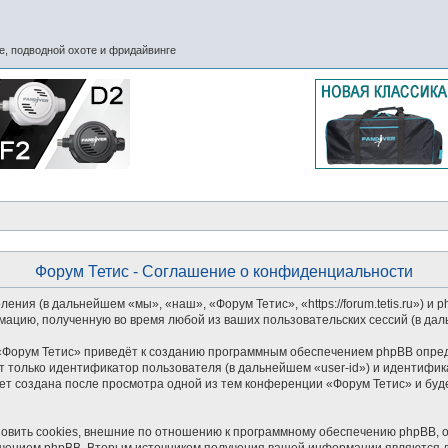
, подводной охоте и фридайвинге
Форум Тетис - Соглашение о конфиденциальности
ения (в дальнейшем «мы», «наш», «Форум Тетис», «https://forum.tetis.ru») 
мацию, полученную во время любой из ваших пользовательских сессий (в д
Форум Тетис» приведёт к созданию программным обеспечением phpBB опред
 только идентификатор пользователя (в дальнейшем «user-id») и идентифика
ет создана после просмотра одной из тем конференции «Форум Тетис» и буд
вить cookies, внешние по отношению к программному обеспечению phpBB, од
чением phpBB. Вторым источником получения вашей информации являются да