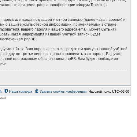
казанные при регистрации в конференции «Форум Тетис» (в
пароль для входа под вашей учётной записью (далее «ваш пароль») и
нами о защите компьютерной информации, применяемыми в стране,
зователя, вашего пароля и вашего адреса email, может быть как
брать, какая информация из вашей учётной записи будет
обеспечением phpBB.
ругих сайтах. Ваш пароль является средством доступа к вашей учётной
d, ни другое третье лицо не вправе спрашивать ваш пароль. В случае,
отренной программным обеспечением phpBB. Вам будет необходимо
иси.
й
Наша команда
Удалить cookies конференции
Часовой пояс:
UTC+03:00
ited