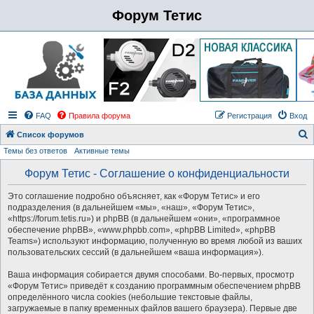
Форум Тетис
FAQ
Правила форума
Регистрация
Вход
Список форумов
Темы без ответов
Активные темы
о
и
Форум Тетис - Соглашение о конфиденциальности
с
Это соглашение подробно объясняет, как «Форум Тетис» и его
к
подразделения (в дальнейшем «мы», «наш», «Форум Тетис»,
«https://forum.tetis.ru») и phpBB (в дальнейшем «они», «программное
обеспечение phpBB», «www.phpbb.com», «phpBB Limited», «phpBB
Teams») используют информацию, полученную во время любой из ваших
пользовательских сессий (в дальнейшем «ваша информация»).
Ваша информация собирается двумя способами. Во-первых, просмотр
«Форум Тетис» приведёт к созданию программным обеспечением phpBB
определённого числа cookies (небольшие текстовые файлы,
загружаемые в папку временных файлов вашего браузера). Первые две