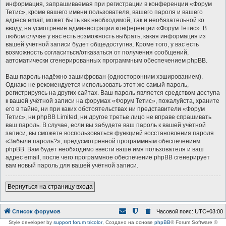
информация, запрашиваемая при регистрации в конференции «Форум
Тетис», кроме вашего имени пользователя, вашего пароля и вашего
адреса email, может быть как необходимой, так и необязательной ко
вводу, на усмотрение администрации конференции «Форум Тетис». В
любом случае у вас есть возможность выбрать, какая информация из
вашей учётной записи будет общедоступна. Кроме того, у вас есть
возможность согласиться/отказаться от получения сообщений,
автоматически сгенерированных программным обеспечением phpBB.
Ваш пароль надёжно зашифрован (односторонним хэшированием).
Однако не рекомендуется использовать этот же самый пароль,
регистрируясь на других сайтах. Ваш пароль является средством доступа
к вашей учётной записи на форумах «Форум Тетис», пожалуйста, храните
его в тайне, ни при каких обстоятельствах ни представители «Форум
Тетис», ни phpBB Limited, ни другое третье лицо не вправе спрашивать
ваш пароль. В случае, если вы забудете ваш пароль к вашей учётной
записи, вы сможете воспользоваться функцией восстановления пароля
«Забыли пароль?», предусмотренной программным обеспечением
phpBB. Вам будет необходимо ввести ваше имя пользователя и ваш
адрес email, после чего программное обеспечение phpBB сгенерирует
вам новый пароль для вашей учётной записи.
Вернуться на страницу входа
Список форумов
Часовой пояс:
UTC+03:00
Style developer by
support forum tricolor
,
Создано на основе
phpBB
® Forum Software ©