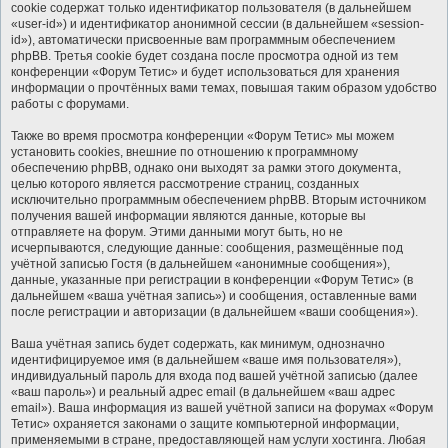
cookie содержат только идентификатор пользователя (в дальнейшем
«user-id») и идентификатор анонимной сессии (в дальнейшем «session-
id»), автоматически присвоенные вам программным обеспечением
phpBB. Третья cookie будет создана после просмотра одной из тем
конференции «Форум Тетис» и будет использоваться для хранения
информации о прочтённых вами темах, повышая таким образом удобство
работы с форумами.
Также во время просмотра конференции «Форум Тетис» мы можем
установить cookies, внешние по отношению к программному
обеспечению phpBB, однако они выходят за рамки этого документа,
целью которого является рассмотрение страниц, созданных
исключительно программным обеспечением phpBB. Вторым источником
получения вашей информации являются данные, которые вы
отправляете на форум. Этими данными могут быть, но не
исчерпываются, следующие данные: сообщения, размещённые под
учётной записью Гостя (в дальнейшем «анонимные сообщения»),
данные, указанные при регистрации в конференции «Форум Тетис» (в
дальнейшем «ваша учётная запись») и сообщения, оставленные вами
после регистрации и авторизации (в дальнейшем «ваши сообщения»).
Ваша учётная запись будет содержать, как минимум, однозначно
идентифицируемое имя (в дальнейшем «ваше имя пользователя»),
индивидуальный пароль для входа под вашей учётной записью (далее
«ваш пароль») и реальный адрес email (в дальнейшем «ваш адрес
email»). Ваша информация из вашей учётной записи на форумах «Форум
Тетис» охраняется законами о защите компьютерной информации,
применяемыми в стране, предоставляющей нам услуги хостинга. Любая