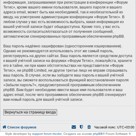
информация, запрашиваемая при регистрации в конференции «Форум
Тетис», кроме вашего имени пользователя, вашего пароля и вашего
адреса email, может быть как необходимой, так и необязательной ко
вводу, на усмотрение администрации конференции «Форум Тетис». В
любом случае у вас есть возможность выбрать, какая информация из
вашей учётной записи будет общедоступна. Кроме того, у вас есть
возможность согласиться/отказаться от получения сообщений,
автоматически сгенерированных программным обеспечением phpBB.
Ваш пароль надёжно зашифрован (односторонним хэшированием).
Однако не рекомендуется использовать этот же самый пароль,
регистрируясь на других сайтах. Ваш пароль является средством доступа
к вашей учётной записи на форумах «Форум Тетис», пожалуйста, храните
его в тайне, ни при каких обстоятельствах ни представители «Форум
Тетис», ни phpBB Limited, ни другое третье лицо не вправе спрашивать
ваш пароль. В случае, если вы забудете ваш пароль к вашей учётной
записи, вы сможете воспользоваться функцией восстановления пароля
«Забыли пароль?», предусмотренной программным обеспечением
phpBB. Вам будет необходимо ввести ваше имя пользователя и ваш
адрес email, после чего программное обеспечение phpBB сгенерирует
вам новый пароль для вашей учётной записи.
Вернуться на страницу входа
Список форумов
Часовой пояс:
UTC+03:00
Style developer by
support forum tricolor
,
Создано на основе
phpBB
® Forum Software ©