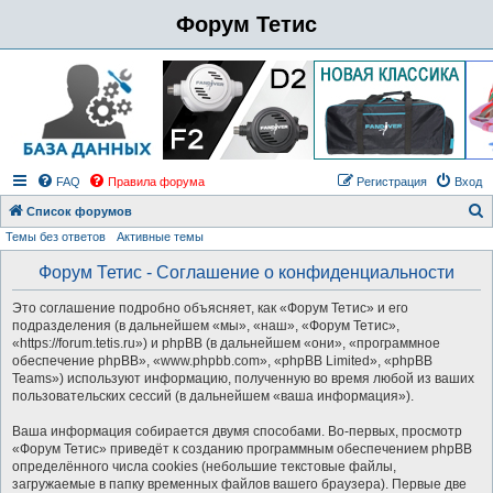
Форум Тетис
FAQ
Правила форума
Регистрация
Вход
Список форумов
Темы без ответов
Активные темы
о
и
Форум Тетис - Соглашение о конфиденциальности
с
Это соглашение подробно объясняет, как «Форум Тетис» и его
к
подразделения (в дальнейшем «мы», «наш», «Форум Тетис»,
«https://forum.tetis.ru») и phpBB (в дальнейшем «они», «программное
обеспечение phpBB», «www.phpbb.com», «phpBB Limited», «phpBB
Teams») используют информацию, полученную во время любой из ваших
пользовательских сессий (в дальнейшем «ваша информация»).
Ваша информация собирается двумя способами. Во-первых, просмотр
«Форум Тетис» приведёт к созданию программным обеспечением phpBB
определённого числа cookies (небольшие текстовые файлы,
загружаемые в папку временных файлов вашего браузера). Первые две