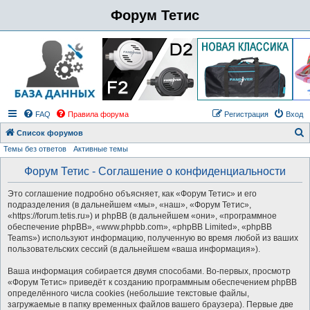
Форум Тетис
FAQ
Правила форума
Регистрация
Вход
Список форумов
Темы без ответов
Активные темы
о
и
Форум Тетис - Соглашение о конфиденциальности
с
Это соглашение подробно объясняет, как «Форум Тетис» и его
к
подразделения (в дальнейшем «мы», «наш», «Форум Тетис»,
«https://forum.tetis.ru») и phpBB (в дальнейшем «они», «программное
обеспечение phpBB», «www.phpbb.com», «phpBB Limited», «phpBB
Teams») используют информацию, полученную во время любой из ваших
пользовательских сессий (в дальнейшем «ваша информация»).
Ваша информация собирается двумя способами. Во-первых, просмотр
«Форум Тетис» приведёт к созданию программным обеспечением phpBB
определённого числа cookies (небольшие текстовые файлы,
загружаемые в папку временных файлов вашего браузера). Первые две