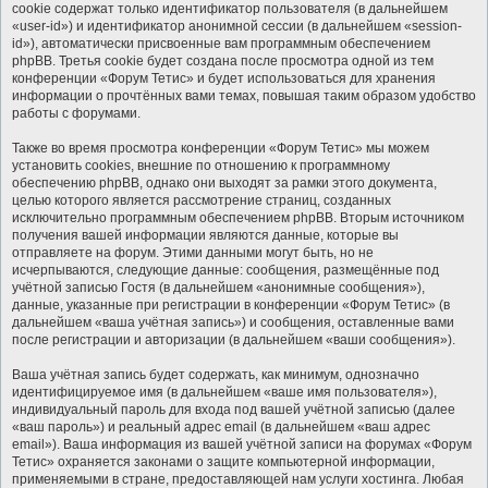
cookie содержат только идентификатор пользователя (в дальнейшем
«user-id») и идентификатор анонимной сессии (в дальнейшем «session-
id»), автоматически присвоенные вам программным обеспечением
phpBB. Третья cookie будет создана после просмотра одной из тем
конференции «Форум Тетис» и будет использоваться для хранения
информации о прочтённых вами темах, повышая таким образом удобство
работы с форумами.
Также во время просмотра конференции «Форум Тетис» мы можем
установить cookies, внешние по отношению к программному
обеспечению phpBB, однако они выходят за рамки этого документа,
целью которого является рассмотрение страниц, созданных
исключительно программным обеспечением phpBB. Вторым источником
получения вашей информации являются данные, которые вы
отправляете на форум. Этими данными могут быть, но не
исчерпываются, следующие данные: сообщения, размещённые под
учётной записью Гостя (в дальнейшем «анонимные сообщения»),
данные, указанные при регистрации в конференции «Форум Тетис» (в
дальнейшем «ваша учётная запись») и сообщения, оставленные вами
после регистрации и авторизации (в дальнейшем «ваши сообщения»).
Ваша учётная запись будет содержать, как минимум, однозначно
идентифицируемое имя (в дальнейшем «ваше имя пользователя»),
индивидуальный пароль для входа под вашей учётной записью (далее
«ваш пароль») и реальный адрес email (в дальнейшем «ваш адрес
email»). Ваша информация из вашей учётной записи на форумах «Форум
Тетис» охраняется законами о защите компьютерной информации,
применяемыми в стране, предоставляющей нам услуги хостинга. Любая