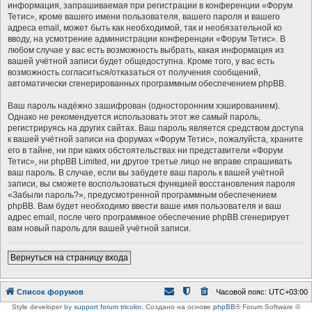
информация, запрашиваемая при регистрации в конференции «Форум
Тетис», кроме вашего имени пользователя, вашего пароля и вашего
адреса email, может быть как необходимой, так и необязательной ко
вводу, на усмотрение администрации конференции «Форум Тетис». В
любом случае у вас есть возможность выбрать, какая информация из
вашей учётной записи будет общедоступна. Кроме того, у вас есть
возможность согласиться/отказаться от получения сообщений,
автоматически сгенерированных программным обеспечением phpBB.
Ваш пароль надёжно зашифрован (односторонним хэшированием).
Однако не рекомендуется использовать этот же самый пароль,
регистрируясь на других сайтах. Ваш пароль является средством доступа
к вашей учётной записи на форумах «Форум Тетис», пожалуйста, храните
его в тайне, ни при каких обстоятельствах ни представители «Форум
Тетис», ни phpBB Limited, ни другое третье лицо не вправе спрашивать
ваш пароль. В случае, если вы забудете ваш пароль к вашей учётной
записи, вы сможете воспользоваться функцией восстановления пароля
«Забыли пароль?», предусмотренной программным обеспечением
phpBB. Вам будет необходимо ввести ваше имя пользователя и ваш
адрес email, после чего программное обеспечение phpBB сгенерирует
вам новый пароль для вашей учётной записи.
Вернуться на страницу входа
Список форумов
Часовой пояс:
UTC+03:00
Style developer by
support forum tricolor
,
Создано на основе
phpBB
® Forum Software ©