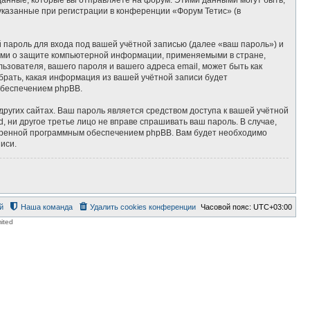
казанные при регистрации в конференции «Форум Тетис» (в
пароль для входа под вашей учётной записью (далее «ваш пароль») и
нами о защите компьютерной информации, применяемыми в стране,
зователя, вашего пароля и вашего адреса email, может быть как
брать, какая информация из вашей учётной записи будет
обеспечением phpBB.
ругих сайтах. Ваш пароль является средством доступа к вашей учётной
d, ни другое третье лицо не вправе спрашивать ваш пароль. В случае,
отренной программным обеспечением phpBB. Вам будет необходимо
иси.
й
Наша команда
Удалить cookies конференции
Часовой пояс:
UTC+03:00
ited