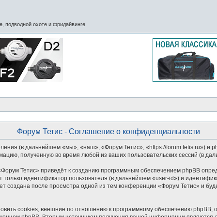
, подводной охоте и фридайвинге
Форум Тетис - Соглашение о конфиденциальности
ения (в дальнейшем «мы», «наш», «Форум Тетис», «https://forum.tetis.ru») 
мацию, полученную во время любой из ваших пользовательских сессий (в д
Форум Тетис» приведёт к созданию программным обеспечением phpBB опред
 только идентификатор пользователя (в дальнейшем «user-id») и идентифика
ет создана после просмотра одной из тем конференции «Форум Тетис» и буд
вить cookies, внешние по отношению к программному обеспечению phpBB, од
чением phpBB. Вторым источником получения вашей информации являются да