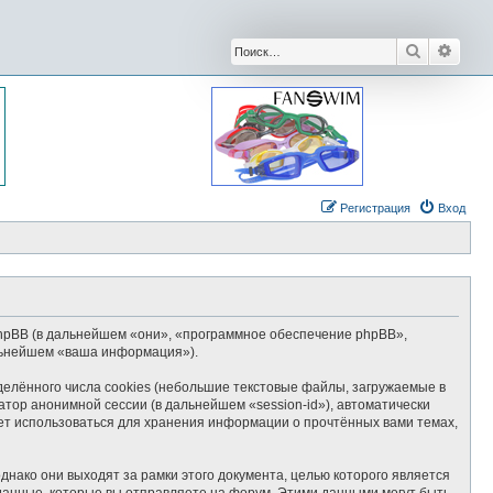
Поиск
Расши
Регистрация
Вход
и phpBB (в дальнейшем «они», «программное обеспечение phpBB»,
альнейшем «ваша информация»).
елённого числа cookies (небольшие текстовые файлы, загружаемые в
тор анонимной сессии (в дальнейшем «session-id»), автоматически
ет использоваться для хранения информации о прочтённых вами темах,
нако они выходят за рамки этого документа, целью которого является
нные, которые вы отправляете на форум. Этими данными могут быть,