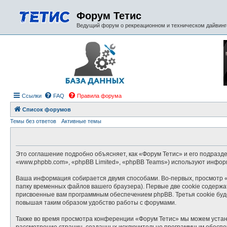
Форум Тетис
Ведущий форум о рекреационном и техническом дайвинге
Ссылки
FAQ
Правила форума
Список форумов
Темы без ответов
Активные темы
Это соглашение подробно объясняет, как «Форум Тетис» и его подраздел
«www.phpbb.com», «phpBB Limited», «phpBB Teams») используют инфор
Ваша информация собирается двумя способами. Во-первых, просмотр «
папку временных файлов вашего браузера). Первые две cookie содержат
присвоенные вам программным обеспечением phpBB. Третья cookie буд
повышая таким образом удобство работы с форумами.
Также во время просмотра конференции «Форум Тетис» мы можем устано
рассмотрение страниц, созданных исключительно программным обеспе