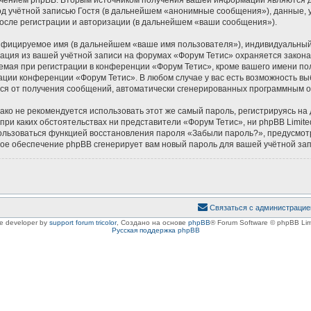
 учётной записью Гостя (в дальнейшем «анонимные сообщения»), данные, у
осле регистрации и авторизации (в дальнейшем «ваши сообщения»).
ифицируемое имя (в дальнейшем «ваше имя пользователя»), индивидуальный 
мация из вашей учётной записи на форумах «Форум Тетис» охраняется зако
ая при регистрации в конференции «Форум Тетис», кроме вашего имени поль
ации конференции «Форум Тетис». В любом случае у вас есть возможность вы
аться от получения сообщений, автоматически сгенерированных программным 
 не рекомендуется использовать этот же самый пароль, регистрируясь на д
 при каких обстоятельствах ни представители «Форум Тетис», ни phpBB Limite
спользоваться функцией восстановления пароля «Забыли пароль?», предусм
ное обеспечение phpBB сгенерирует вам новый пароль для вашей учётной зап
Связаться с администрацие
le developer by
support forum tricolor
,
Создано на основе
phpBB
® Forum Software © phpBB Lim
Русская поддержка phpBB