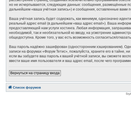
но не исчерпываются, следующие данные: сообщения, размещённые под
дальнейшем «ваша учётная запись») и сообщения, оставленные вами п
Ваша учётная запись будет содержать, как минимум, однозначно идент
реальный адрес email (в дальнейшем «ваш адрес email»). Ваша инфор
предоставляющей нам услуги хостинга. Любая информация, запрашиваем
необходимой, так и необязательной ко вводу, на усмотрение администр
общедоступна. Кроме того, у вас есть возможность согласиться/отказ
Ваш пароль надёжно зашифрован (односторонним хэшированием). Однако
записи на форумах «Форум Тетис», пожалуйста, храните его в тайне, ни
если вы забудете ваш пароль к вашей учётной записи, вы сможете во
ввести ваше имя пользователя и ваш адрес email, после чего программ
Вернуться на страницу входа
Список форумов
Sty