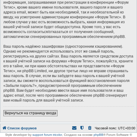
информация, запрашиваемая при регистрации в конференции «Форум
Тетис», кроме вашего имени пользователя, вашего пароля и вашего
адреса email, может быть как необходимой, так и необязательной ко
вводу, на усмотрение администрации конференции «Форум Тетис». В
любом случае у вас есть возможность выбрать, какая информация из
вашей учётной записи будет общедоступна. Кроме того, у вас есть
возможность согласиться/отказаться от получения сообщений,
автоматически сгенерированных программным обеспечением phpBB.
Ваш пароль надёжно зашифрован (односторонним хэшированием).
Однако не рекомендуется использовать этот же самый пароль,
регистрируясь на других сайтах. Ваш пароль является средством доступа
к вашей учётной записи на форумах «Форум Тетис», пожалуйста, храните
его в тайне, ни при каких обстоятельствах ни представители «Форум
Тетис», ни phpBB Limited, ни другое третье лицо не вправе спрашивать
ваш пароль. В случае, если вы забудете ваш пароль к вашей учётной
записи, вы сможете воспользоваться функцией восстановления пароля
«Забыли пароль?», предусмотренной программным обеспечением
phpBB. Вам будет необходимо ввести ваше имя пользователя и ваш
адрес email, после чего программное обеспечение phpBB сгенерирует
вам новый пароль для вашей учётной записи.
Вернуться на страницу входа
Список форумов
Часовой пояс:
UTC+03:00
Style developer by
support forum tricolor
,
Создано на основе
phpBB
® Forum Software ©