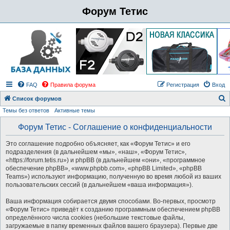
Форум Тетис
FAQ
Правила форума
Регистрация
Вход
Список форумов
Темы без ответов
Активные темы
о
и
Форум Тетис - Соглашение о конфиденциальности
с
Это соглашение подробно объясняет, как «Форум Тетис» и его
к
подразделения (в дальнейшем «мы», «наш», «Форум Тетис»,
«https://forum.tetis.ru») и phpBB (в дальнейшем «они», «программное
обеспечение phpBB», «www.phpbb.com», «phpBB Limited», «phpBB
Teams») используют информацию, полученную во время любой из ваших
пользовательских сессий (в дальнейшем «ваша информация»).
Ваша информация собирается двумя способами. Во-первых, просмотр
«Форум Тетис» приведёт к созданию программным обеспечением phpBB
определённого числа cookies (небольшие текстовые файлы,
загружаемые в папку временных файлов вашего браузера). Первые две