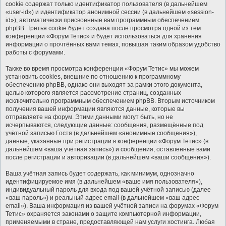
cookie содержат только идентификатор пользователя (в дальнейшем
«user-id») и идентификатор анонимной сессии (в дальнейшем «session-
id»), автоматически присвоенные вам программным обеспечением
phpBB. Третья cookie будет создана после просмотра одной из тем
конференции «Форум Тетис» и будет использоваться для хранения
информации о прочтённых вами темах, повышая таким образом удобство
работы с форумами.
Также во время просмотра конференции «Форум Тетис» мы можем
установить cookies, внешние по отношению к программному
обеспечению phpBB, однако они выходят за рамки этого документа,
целью которого является рассмотрение страниц, созданных
исключительно программным обеспечением phpBB. Вторым источником
получения вашей информации являются данные, которые вы
отправляете на форум. Этими данными могут быть, но не
исчерпываются, следующие данные: сообщения, размещённые под
учётной записью Гостя (в дальнейшем «анонимные сообщения»),
данные, указанные при регистрации в конференции «Форум Тетис» (в
дальнейшем «ваша учётная запись») и сообщения, оставленные вами
после регистрации и авторизации (в дальнейшем «ваши сообщения»).
Ваша учётная запись будет содержать, как минимум, однозначно
идентифицируемое имя (в дальнейшем «ваше имя пользователя»),
индивидуальный пароль для входа под вашей учётной записью (далее
«ваш пароль») и реальный адрес email (в дальнейшем «ваш адрес
email»). Ваша информация из вашей учётной записи на форумах «Форум
Тетис» охраняется законами о защите компьютерной информации,
применяемыми в стране, предоставляющей нам услуги хостинга. Любая