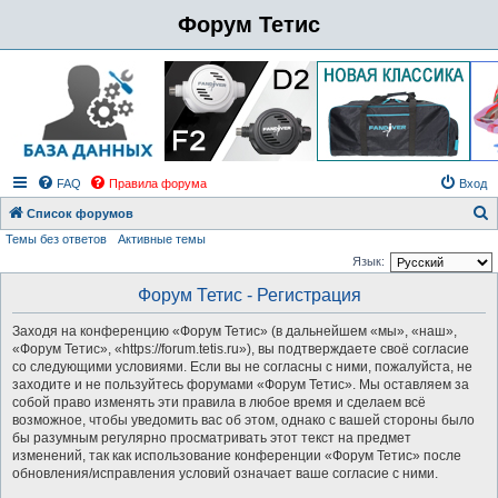
Форум Тетис
FAQ
Правила форума
Вход
Список форумов
Темы без ответов
Активные темы
о
Язык:
и
Форум Тетис - Регистрация
с
к
Заходя на конференцию «Форум Тетис» (в дальнейшем «мы», «наш»,
«Форум Тетис», «https://forum.tetis.ru»), вы подтверждаете своё согласие
со следующими условиями. Если вы не согласны с ними, пожалуйста, не
заходите и не пользуйтесь форумами «Форум Тетис». Мы оставляем за
собой право изменять эти правила в любое время и сделаем всё
возможное, чтобы уведомить вас об этом, однако с вашей стороны было
бы разумным регулярно просматривать этот текст на предмет
изменений, так как использование конференции «Форум Тетис» после
обновления/исправления условий означает ваше согласие с ними.