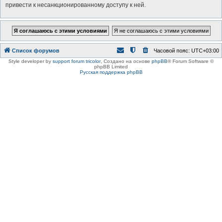
привести к несанкционированному доступу к ней.
Список форумов
Часовой пояс:
UTC+03:00
Style developer by
support forum tricolor
,
Создано на основе
phpBB
® Forum Software ©
phpBB Limited
Русская поддержка phpBB