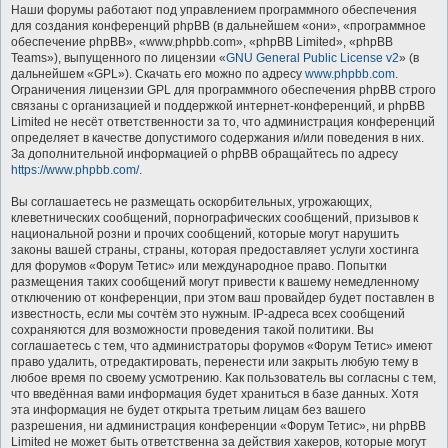
Наши форумы работают под управлением программного обеспечения
для создания конференций phpBB (в дальнейшем «они», «программное
обеспечение phpBB», «www.phpbb.com», «phpBB Limited», «phpBB
Teams»), выпущенного по лицензии «
GNU General Public License v2
» (в
дальнейшем «GPL»). Скачать его можно по адресу
www.phpbb.com
.
Ограничения лицензии GPL для программного обеспечения phpBB строго
связаны с организацией и поддержкой интернет-конференций, и phpBB
Limited не несёт ответственности за то, что администрация конференций
определяет в качестве допустимого содержания и/или поведения в них.
За дополнительной информацией о phpBB обращайтесь по адресу
https://www.phpbb.com/
.
Вы соглашаетесь не размещать оскорбительных, угрожающих,
клеветнических сообщений, порнографических сообщений, призывов к
национальной розни и прочих сообщений, которые могут нарушить
законы вашей страны, страны, которая предоставляет услуги хостинга
для форумов «Форум Тетис» или международное право. Попытки
размещения таких сообщений могут привести к вашему немедленному
отключению от конференции, при этом ваш провайдер будет поставлен в
известность, если мы сочтём это нужным. IP-адреса всех сообщений
сохраняются для возможности проведения такой политики. Вы
соглашаетесь с тем, что администраторы форумов «Форум Тетис» имеют
право удалить, отредактировать, перенести или закрыть любую тему в
любое время по своему усмотрению. Как пользователь вы согласны с тем,
что введённая вами информация будет храниться в базе данных. Хотя
эта информация не будет открыта третьим лицам без вашего
разрешения, ни администрация конференции «Форум Тетис», ни phpBB
Limited не может быть ответственна за действия хакеров, которые могут