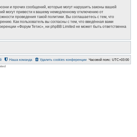
озни и прочих сообщений, которые могут нарушить законы вашей
ний могут привести к вашему немедленному отключению от
ожности проведения такой политики. Вы соглашаетесь с тем, что
ению. Как пользователь вы согласны с тем, что введённая вами
еренции «Форум Тетис», ни phpBB Limited не может быть ответственна
й
Наша команда
Удалить cookies конференции
Часовой пояс:
UTC+03:00
ited