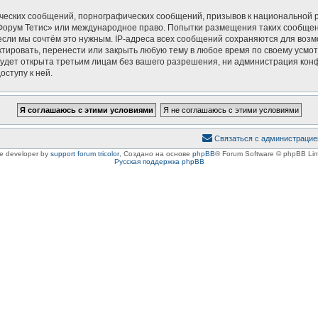
ческих сообщений, порнографических сообщений, призывов к национальной р
 «Форум Тетис» или международное право. Попытки размещения таких сообще
если мы сочтём это нужным. IP-адреса всех сообщений сохраняются для возм
ировать, перенести или закрыть любую тему в любое время по своему усмотр
удет открыта третьим лицам без вашего разрешения, ни администрация конф
оступу к ней.
Связаться с администрацие
le developer by
support forum tricolor
,
Создано на основе
phpBB
® Forum Software © phpBB Lim
Русская поддержка phpBB