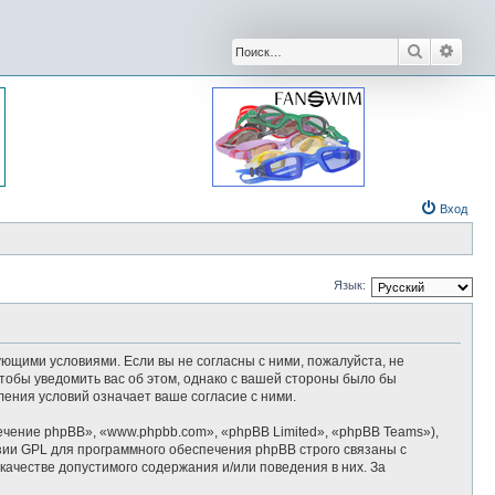
Поиск
Расши
Вход
Язык:
дующими условиями. Если вы не согласны с ними, пожалуйста, не
тобы уведомить вас об этом, однако с вашей стороны было бы
ения условий означает ваше согласие с ними.
ение phpBB», «www.phpbb.com», «phpBB Limited», «phpBB Teams»),
зии GPL для программного обеспечения phpBB строго связаны с
качестве допустимого содержания и/или поведения в них. За