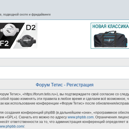
, подводной охоте и фридайвинге
Форум Тетис - Регистрация
м Тетис», «https://forum.tetis.ru»), вы подтверждаете своё согласие со сле
обой право изменять эти правила в любое время и сделаем всё возможное, ч
так как использование конференции «Форум Тетис» после обновления/исправл
я создания конференций phpBB (в дальнейшем «они», «программное обеспеч
ем «GPL»). Скачать его можно по адресу
www.phpbb.com
. Ограничения лицен
несёт ответственности за то, что администрация конференций определяет в 
/www.phpbb.com/
.