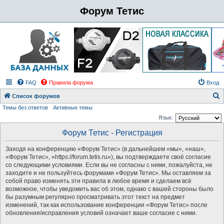
Форум Тетис
FAQ
Правила форума
Вход
Список форумов
Темы без ответов
Активные темы
о
Язык:
и
Форум Тетис - Регистрация
с
к
Заходя на конференцию «Форум Тетис» (в дальнейшем «мы», «наш»,
«Форум Тетис», «https://forum.tetis.ru»), вы подтверждаете своё согласие
со следующими условиями. Если вы не согласны с ними, пожалуйста, не
заходите и не пользуйтесь форумами «Форум Тетис». Мы оставляем за
собой право изменять эти правила в любое время и сделаем всё
возможное, чтобы уведомить вас об этом, однако с вашей стороны было
бы разумным регулярно просматривать этот текст на предмет
изменений, так как использование конференции «Форум Тетис» после
обновления/исправления условий означает ваше согласие с ними.