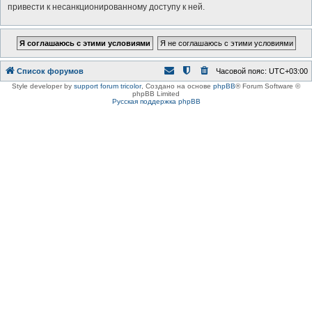
привести к несанкционированному доступу к ней.
Список форумов
Часовой пояс:
UTC+03:00
Style developer by
support forum tricolor
,
Создано на основе
phpBB
® Forum Software ©
phpBB Limited
Русская поддержка phpBB