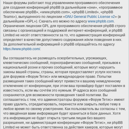
Наши форумы работают под управлением программного обеспечения
для создания конференций phpBB (в дальнейшем «они», «программное
обеспечение phpBB», «www.phpbb.com», «phpBB Limited», «phpBB
Teams»), выпущенного по лицензии «
GNU General Public License v2
» (в
дальнейшем «GPL»). Скачать его можно по адресу
www.phpbb.com
.
Ограничения лицензии GPL для программного обеспечения phpBB строго
связаны с организацией и поддержкой интернет-конференций, и phpBB
Limited не несёт ответственности за то, что администрация конференций
определяет в качестве допустимого содержания и/или поведения в них.
За дополнительной информацией о phpBB обращайтесь по адресу
https://www.phpbb.com/
.
Вы соглашаетесь не размещать оскорбительных, угрожающих,
клеветнических сообщений, порнографических сообщений, призывов к
национальной розни и прочих сообщений, которые могут нарушить
законы вашей страны, страны, которая предоставляет услуги хостинга
для форумов «Форум Тетис» или международное право. Попытки
размещения таких сообщений могут привести к вашему немедленному
отключению от конференции, при этом ваш провайдер будет поставлен в
известность, если мы сочтём это нужным. IP-адреса всех сообщений
сохраняются для возможности проведения такой политики. Вы
соглашаетесь с тем, что администраторы форумов «Форум Тетис» имеют
право удалить, отредактировать, перенести или закрыть любую тему в
любое время по своему усмотрению. Как пользователь вы согласны с тем,
что введённая вами информация будет храниться в базе данных. Хотя
эта информация не будет открыта третьим лицам без вашего
разрешения, ни администрация конференции «Форум Тетис», ни phpBB
Limited не может быть ответственна за действия хакеров, которые могут