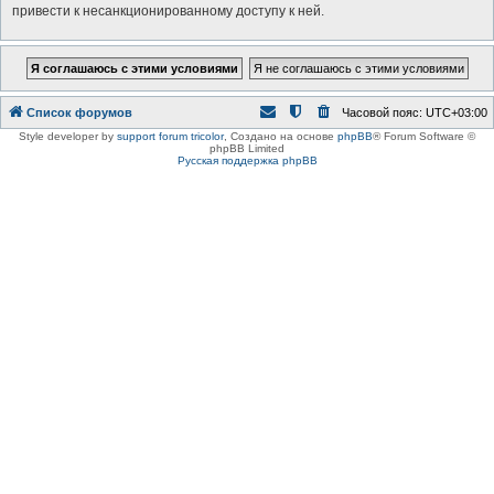
привести к несанкционированному доступу к ней.
Список форумов
Часовой пояс:
UTC+03:00
Style developer by
support forum tricolor
,
Создано на основе
phpBB
® Forum Software ©
phpBB Limited
Русская поддержка phpBB