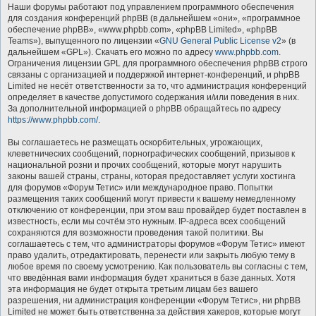
Наши форумы работают под управлением программного обеспечения
для создания конференций phpBB (в дальнейшем «они», «программное
обеспечение phpBB», «www.phpbb.com», «phpBB Limited», «phpBB
Teams»), выпущенного по лицензии «
GNU General Public License v2
» (в
дальнейшем «GPL»). Скачать его можно по адресу
www.phpbb.com
.
Ограничения лицензии GPL для программного обеспечения phpBB строго
связаны с организацией и поддержкой интернет-конференций, и phpBB
Limited не несёт ответственности за то, что администрация конференций
определяет в качестве допустимого содержания и/или поведения в них.
За дополнительной информацией о phpBB обращайтесь по адресу
https://www.phpbb.com/
.
Вы соглашаетесь не размещать оскорбительных, угрожающих,
клеветнических сообщений, порнографических сообщений, призывов к
национальной розни и прочих сообщений, которые могут нарушить
законы вашей страны, страны, которая предоставляет услуги хостинга
для форумов «Форум Тетис» или международное право. Попытки
размещения таких сообщений могут привести к вашему немедленному
отключению от конференции, при этом ваш провайдер будет поставлен в
известность, если мы сочтём это нужным. IP-адреса всех сообщений
сохраняются для возможности проведения такой политики. Вы
соглашаетесь с тем, что администраторы форумов «Форум Тетис» имеют
право удалить, отредактировать, перенести или закрыть любую тему в
любое время по своему усмотрению. Как пользователь вы согласны с тем,
что введённая вами информация будет храниться в базе данных. Хотя
эта информация не будет открыта третьим лицам без вашего
разрешения, ни администрация конференции «Форум Тетис», ни phpBB
Limited не может быть ответственна за действия хакеров, которые могут