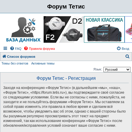
Форум Тетис
FAQ
Правила форума
Вход
Список форумов
Темы без ответов
Активные темы
о
Язык:
и
Форум Тетис - Регистрация
с
к
Заходя на конференцию «Форум Тетис» (в дальнейшем «мы», «наш»,
«Форум Тетис», «https://forum.tetis.ru»), вы подтверждаете своё согласие
со следующими условиями. Если вы не согласны с ними, пожалуйста, не
заходите и не пользуйтесь форумами «Форум Тетис». Мы оставляем за
собой право изменять эти правила в любое время и сделаем всё
возможное, чтобы уведомить вас об этом, однако с вашей стороны было
бы разумным регулярно просматривать этот текст на предмет
изменений, так как использование конференции «Форум Тетис» после
обновления/исправления условий означает ваше согласие с ними.