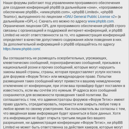
Наши форумы работают под управлением программного обеспечения
для создания конференций phpBB (в дальнейшем «они», «программное
обеспечение phpBB», «www.phpbb.com», «phpBB Limited», «phpBB
Teams»), выпущенного по лицензии «
GNU General Public License v2
» (в
дальнейшем «GPL»). Скачать его можно по адресу
www.phpbb.com
.
Ограничения лицензии GPL для программного обеспечения phpBB строго
связаны с организацией и поддержкой интернет-конференций, и phpBB
Limited не несёт ответственности за то, что администрация конференций
определяет в качестве допустимого содержания и/или поведения в них.
За дополнительной информацией о phpBB обращайтесь по адресу
https://www.phpbb.com/
.
Вы соглашаетесь не размещать оскорбительных, угрожающих,
клеветнических сообщений, порнографических сообщений, призывов к
национальной розни и прочих сообщений, которые могут нарушить
законы вашей страны, страны, которая предоставляет услуги хостинга
для форумов «Форум Тетис» или международное право. Попытки
размещения таких сообщений могут привести к вашему немедленному
отключению от конференции, при этом ваш провайдер будет поставлен в
известность, если мы сочтём это нужным. IP-адреса всех сообщений
сохраняются для возможности проведения такой политики. Вы
соглашаетесь с тем, что администраторы форумов «Форум Тетис» имеют
право удалить, отредактировать, перенести или закрыть любую тему в
любое время по своему усмотрению. Как пользователь вы согласны с тем,
что введённая вами информация будет храниться в базе данных. Хотя
эта информация не будет открыта третьим лицам без вашего
разрешения, ни администрация конференции «Форум Тетис», ни phpBB
Limited не может быть ответственна за действия хакеров, которые могут