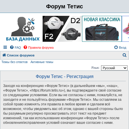
Форум Тетис
FAQ
Правила форума
Вход
Список форумов
Темы без ответов
Активные темы
о
Язык:
и
Форум Тетис - Регистрация
с
к
Заходя на конференцию «Форум Тетис» (в дальнейшем «мы», «наш»,
«Форум Тетис», «https://forum.tetis.ru»), вы подтверждаете своё согласие
со следующими условиями. Если вы не согласны с ними, пожалуйста, не
заходите и не пользуйтесь форумами «Форум Тетис». Мы оставляем за
собой право изменять эти правила в любое время и сделаем всё
возможное, чтобы уведомить вас об этом, однако с вашей стороны было
бы разумным регулярно просматривать этот текст на предмет
изменений, так как использование конференции «Форум Тетис» после
обновления/исправления условий означает ваше согласие с ними.