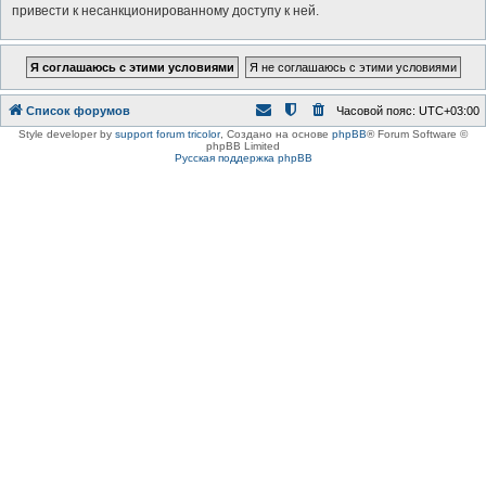
привести к несанкционированному доступу к ней.
Список форумов
Часовой пояс:
UTC+03:00
Style developer by
support forum tricolor
,
Создано на основе
phpBB
® Forum Software ©
phpBB Limited
Русская поддержка phpBB