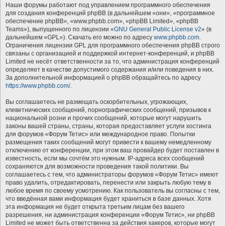
Наши форумы работают под управлением программного обеспечения
для создания конференций phpBB (в дальнейшем «они», «программное
обеспечение phpBB», «www.phpbb.com», «phpBB Limited», «phpBB
Teams»), выпущенного по лицензии «
GNU General Public License v2
» (в
дальнейшем «GPL»). Скачать его можно по адресу
www.phpbb.com
.
Ограничения лицензии GPL для программного обеспечения phpBB строго
связаны с организацией и поддержкой интернет-конференций, и phpBB
Limited не несёт ответственности за то, что администрация конференций
определяет в качестве допустимого содержания и/или поведения в них.
За дополнительной информацией о phpBB обращайтесь по адресу
https://www.phpbb.com/
.
Вы соглашаетесь не размещать оскорбительных, угрожающих,
клеветнических сообщений, порнографических сообщений, призывов к
национальной розни и прочих сообщений, которые могут нарушить
законы вашей страны, страны, которая предоставляет услуги хостинга
для форумов «Форум Тетис» или международное право. Попытки
размещения таких сообщений могут привести к вашему немедленному
отключению от конференции, при этом ваш провайдер будет поставлен в
известность, если мы сочтём это нужным. IP-адреса всех сообщений
сохраняются для возможности проведения такой политики. Вы
соглашаетесь с тем, что администраторы форумов «Форум Тетис» имеют
право удалить, отредактировать, перенести или закрыть любую тему в
любое время по своему усмотрению. Как пользователь вы согласны с тем,
что введённая вами информация будет храниться в базе данных. Хотя
эта информация не будет открыта третьим лицам без вашего
разрешения, ни администрация конференции «Форум Тетис», ни phpBB
Limited не может быть ответственна за действия хакеров, которые могут