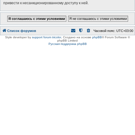
привести к несанкционированному доступу к ней.
Список форумов
Часовой пояс:
UTC+03:00
Style developer by
support forum tricolor
,
Создано на основе
phpBB
® Forum Software ©
phpBB Limited
Русская поддержка phpBB