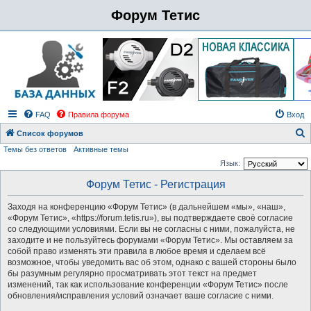
Форум Тетис
FAQ
Правила форума
Вход
Список форумов
Темы без ответов
Активные темы
о
Язык:
и
Форум Тетис - Регистрация
с
к
Заходя на конференцию «Форум Тетис» (в дальнейшем «мы», «наш»,
«Форум Тетис», «https://forum.tetis.ru»), вы подтверждаете своё согласие
со следующими условиями. Если вы не согласны с ними, пожалуйста, не
заходите и не пользуйтесь форумами «Форум Тетис». Мы оставляем за
собой право изменять эти правила в любое время и сделаем всё
возможное, чтобы уведомить вас об этом, однако с вашей стороны было
бы разумным регулярно просматривать этот текст на предмет
изменений, так как использование конференции «Форум Тетис» после
обновления/исправления условий означает ваше согласие с ними.