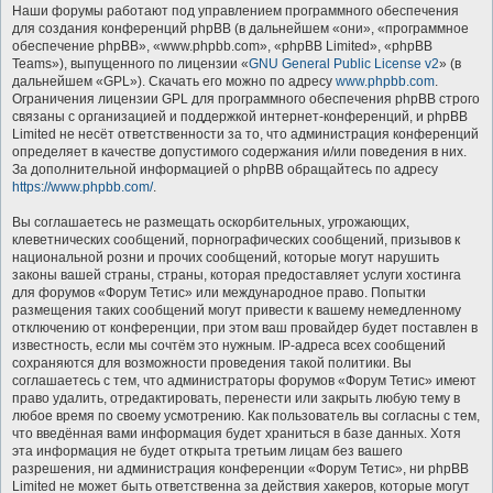
Наши форумы работают под управлением программного обеспечения
для создания конференций phpBB (в дальнейшем «они», «программное
обеспечение phpBB», «www.phpbb.com», «phpBB Limited», «phpBB
Teams»), выпущенного по лицензии «
GNU General Public License v2
» (в
дальнейшем «GPL»). Скачать его можно по адресу
www.phpbb.com
.
Ограничения лицензии GPL для программного обеспечения phpBB строго
связаны с организацией и поддержкой интернет-конференций, и phpBB
Limited не несёт ответственности за то, что администрация конференций
определяет в качестве допустимого содержания и/или поведения в них.
За дополнительной информацией о phpBB обращайтесь по адресу
https://www.phpbb.com/
.
Вы соглашаетесь не размещать оскорбительных, угрожающих,
клеветнических сообщений, порнографических сообщений, призывов к
национальной розни и прочих сообщений, которые могут нарушить
законы вашей страны, страны, которая предоставляет услуги хостинга
для форумов «Форум Тетис» или международное право. Попытки
размещения таких сообщений могут привести к вашему немедленному
отключению от конференции, при этом ваш провайдер будет поставлен в
известность, если мы сочтём это нужным. IP-адреса всех сообщений
сохраняются для возможности проведения такой политики. Вы
соглашаетесь с тем, что администраторы форумов «Форум Тетис» имеют
право удалить, отредактировать, перенести или закрыть любую тему в
любое время по своему усмотрению. Как пользователь вы согласны с тем,
что введённая вами информация будет храниться в базе данных. Хотя
эта информация не будет открыта третьим лицам без вашего
разрешения, ни администрация конференции «Форум Тетис», ни phpBB
Limited не может быть ответственна за действия хакеров, которые могут