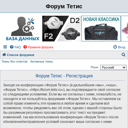
Форум Тетис
FAQ
Правила форума
Вход
Список форумов
Темы без ответов
Активные темы
о
Язык:
и
Форум Тетис - Регистрация
с
к
Заходя на конференцию «Форум Тетис» (в дальнейшем «мы», «наш»,
«Форум Тетис», «https://forum.tetis.ru»), вы подтверждаете своё согласие
со следующими условиями. Если вы не согласны с ними, пожалуйста, не
заходите и не пользуйтесь форумами «Форум Тетис». Мы оставляем за
собой право изменять эти правила в любое время и сделаем всё
возможное, чтобы уведомить вас об этом, однако с вашей стороны было
бы разумным регулярно просматривать этот текст на предмет
изменений, так как использование конференции «Форум Тетис» после
обновления/исправления условий означает ваше согласие с ними.