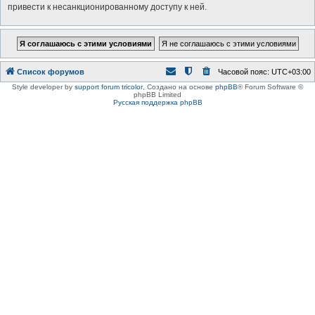
привести к несанкционированному доступу к ней.
Список форумов
Часовой пояс:
UTC+03:00
Style developer by
support forum tricolor
,
Создано на основе
phpBB
® Forum Software ©
phpBB Limited
Русская поддержка phpBB