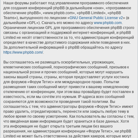
Наши форумы работают под управлением программного обеспечения
для создания конференций phpBB (в дальнейшем «они», «программное
обеспечение phpBB», «www.phpbb.com», «phpBB Limited», «phpBB
Teams»), выпущенного по лицензии «
GNU General Public License v2
» (в
дальнейшем «GPL»). Скачать его можно по адресу
www.phpbb.com
.
Ограничения лицензии GPL для программного обеспечения phpBB строго
связаны с организацией и поддержкой интернет-конференций, и phpBB
Limited не несёт ответственности за то, что администрация конференций
определяет в качестве допустимого содержания и/или поведения в них.
За дополнительной информацией о phpBB обращайтесь по адресу
https://www.phpbb.com/
.
Вы соглашаетесь не размещать оскорбительных, угрожающих,
клеветнических сообщений, порнографических сообщений, призывов к
национальной розни и прочих сообщений, которые могут нарушить
законы вашей страны, страны, которая предоставляет услуги хостинга
для форумов «Форум Тетис» или международное право. Попытки
размещения таких сообщений могут привести к вашему немедленному
отключению от конференции, при этом ваш провайдер будет поставлен в
известность, если мы сочтём это нужным. IP-адреса всех сообщений
сохраняются для возможности проведения такой политики. Вы
соглашаетесь с тем, что администраторы форумов «Форум Тетис» имеют
право удалить, отредактировать, перенести или закрыть любую тему в
любое время по своему усмотрению. Как пользователь вы согласны с тем,
что введённая вами информация будет храниться в базе данных. Хотя
эта информация не будет открыта третьим лицам без вашего
разрешения, ни администрация конференции «Форум Тетис», ни phpBB
Limited не может быть ответственна за действия хакеров, которые могут