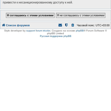
привести к несанкционированному доступу к ней.
Список форумов
Часовой пояс:
UTC+03:00
Style developer by
support forum tricolor
,
Создано на основе
phpBB
® Forum Software ©
phpBB Limited
Русская поддержка phpBB