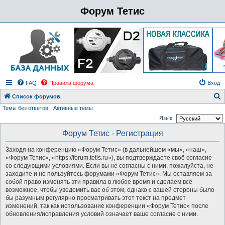
Форум Тетис
FAQ
Правила форума
Вход
Список форумов
Темы без ответов
Активные темы
о
Язык:
и
Форум Тетис - Регистрация
с
к
Заходя на конференцию «Форум Тетис» (в дальнейшем «мы», «наш»,
«Форум Тетис», «https://forum.tetis.ru»), вы подтверждаете своё согласие
со следующими условиями. Если вы не согласны с ними, пожалуйста, не
заходите и не пользуйтесь форумами «Форум Тетис». Мы оставляем за
собой право изменять эти правила в любое время и сделаем всё
возможное, чтобы уведомить вас об этом, однако с вашей стороны было
бы разумным регулярно просматривать этот текст на предмет
изменений, так как использование конференции «Форум Тетис» после
обновления/исправления условий означает ваше согласие с ними.