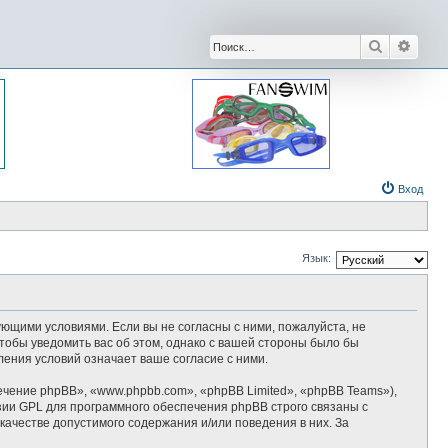
Поиск
Расши
Вход
Язык:
дующими условиями. Если вы не согласны с ними, пожалуйста, не
тобы уведомить вас об этом, однако с вашей стороны было бы
ения условий означает ваше согласие с ними.
ение phpBB», «www.phpbb.com», «phpBB Limited», «phpBB Teams»),
зии GPL для программного обеспечения phpBB строго связаны с
качестве допустимого содержания и/или поведения в них. За