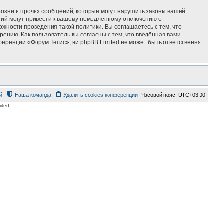
озни и прочих сообщений, которые могут нарушить законы вашей
ний могут привести к вашему немедленному отключению от
ожности проведения такой политики. Вы соглашаетесь с тем, что
ению. Как пользователь вы согласны с тем, что введённая вами
еренции «Форум Тетис», ни phpBB Limited не может быть ответственна
й
Наша команда
Удалить cookies конференции
Часовой пояс:
UTC+03:00
ited