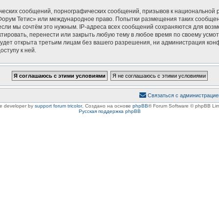
ческих сообщений, порнографических сообщений, призывов к национальной р
 «Форум Тетис» или международное право. Попытки размещения таких сообще
если мы сочтём это нужным. IP-адреса всех сообщений сохраняются для возм
ировать, перенести или закрыть любую тему в любое время по своему усмотр
удет открыта третьим лицам без вашего разрешения, ни администрация конф
оступу к ней.
Связаться с администрацие
le developer by
support forum tricolor
,
Создано на основе
phpBB
® Forum Software © phpBB Lim
Русская поддержка phpBB