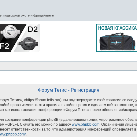
, подводной охоте и фридайвинге
Форум Тетис - Регистрация
м Тетис», «https://forum.tetis.ru»), вы подтверждаете своё согласие со сле
обой право изменять эти правила в любое время и сделаем всё возможное, ч
так как использование конференции «Форум Тетис» после обновления/исправл
я создания конференций phpBB (в дальнейшем «они», «программное обеспеч
ем «GPL»). Скачать его можно по адресу
www.phpbb.com
. Ограничения лицен
несёт ответственности за то, что администрация конференций определяет в 
/www.phpbb.com/
.