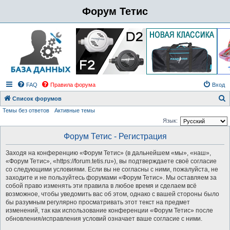
Форум Тетис
FAQ
Правила форума
Вход
Список форумов
Темы без ответов
Активные темы
о
Язык:
и
Форум Тетис - Регистрация
с
к
Заходя на конференцию «Форум Тетис» (в дальнейшем «мы», «наш»,
«Форум Тетис», «https://forum.tetis.ru»), вы подтверждаете своё согласие
со следующими условиями. Если вы не согласны с ними, пожалуйста, не
заходите и не пользуйтесь форумами «Форум Тетис». Мы оставляем за
собой право изменять эти правила в любое время и сделаем всё
возможное, чтобы уведомить вас об этом, однако с вашей стороны было
бы разумным регулярно просматривать этот текст на предмет
изменений, так как использование конференции «Форум Тетис» после
обновления/исправления условий означает ваше согласие с ними.