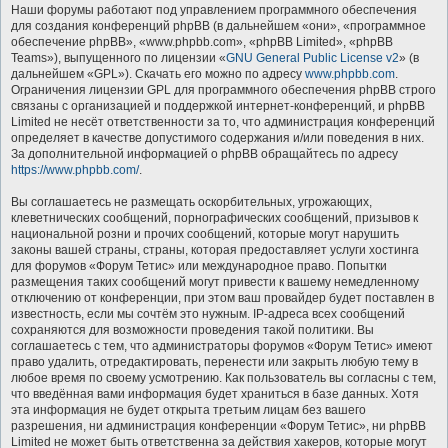
Наши форумы работают под управлением программного обеспечения
для создания конференций phpBB (в дальнейшем «они», «программное
обеспечение phpBB», «www.phpbb.com», «phpBB Limited», «phpBB
Teams»), выпущенного по лицензии «
GNU General Public License v2
» (в
дальнейшем «GPL»). Скачать его можно по адресу
www.phpbb.com
.
Ограничения лицензии GPL для программного обеспечения phpBB строго
связаны с организацией и поддержкой интернет-конференций, и phpBB
Limited не несёт ответственности за то, что администрация конференций
определяет в качестве допустимого содержания и/или поведения в них.
За дополнительной информацией о phpBB обращайтесь по адресу
https://www.phpbb.com/
.
Вы соглашаетесь не размещать оскорбительных, угрожающих,
клеветнических сообщений, порнографических сообщений, призывов к
национальной розни и прочих сообщений, которые могут нарушить
законы вашей страны, страны, которая предоставляет услуги хостинга
для форумов «Форум Тетис» или международное право. Попытки
размещения таких сообщений могут привести к вашему немедленному
отключению от конференции, при этом ваш провайдер будет поставлен в
известность, если мы сочтём это нужным. IP-адреса всех сообщений
сохраняются для возможности проведения такой политики. Вы
соглашаетесь с тем, что администраторы форумов «Форум Тетис» имеют
право удалить, отредактировать, перенести или закрыть любую тему в
любое время по своему усмотрению. Как пользователь вы согласны с тем,
что введённая вами информация будет храниться в базе данных. Хотя
эта информация не будет открыта третьим лицам без вашего
разрешения, ни администрация конференции «Форум Тетис», ни phpBB
Limited не может быть ответственна за действия хакеров, которые могут