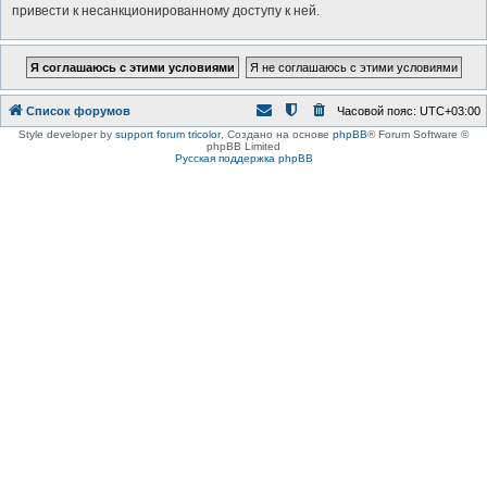
привести к несанкционированному доступу к ней.
Список форумов
Часовой пояс:
UTC+03:00
Style developer by
support forum tricolor
,
Создано на основе
phpBB
® Forum Software ©
phpBB Limited
Русская поддержка phpBB