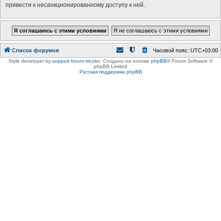
привести к несанкционированному доступу к ней.
Список форумов
Часовой пояс:
UTC+03:00
Style developer by
support forum tricolor
,
Создано на основе
phpBB
® Forum Software ©
phpBB Limited
Русская поддержка phpBB