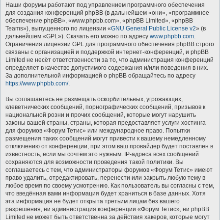
Наши форумы работают под управлением программного обеспечения
для создания конференций phpBB (в дальнейшем «они», «программное
обеспечение phpBB», «www.phpbb.com», «phpBB Limited», «phpBB
Teams»), выпущенного по лицензии «
GNU General Public License v2
» (в
дальнейшем «GPL»). Скачать его можно по адресу
www.phpbb.com
.
Ограничения лицензии GPL для программного обеспечения phpBB строго
связаны с организацией и поддержкой интернет-конференций, и phpBB
Limited не несёт ответственности за то, что администрация конференций
определяет в качестве допустимого содержания и/или поведения в них.
За дополнительной информацией о phpBB обращайтесь по адресу
https://www.phpbb.com/
.
Вы соглашаетесь не размещать оскорбительных, угрожающих,
клеветнических сообщений, порнографических сообщений, призывов к
национальной розни и прочих сообщений, которые могут нарушить
законы вашей страны, страны, которая предоставляет услуги хостинга
для форумов «Форум Тетис» или международное право. Попытки
размещения таких сообщений могут привести к вашему немедленному
отключению от конференции, при этом ваш провайдер будет поставлен в
известность, если мы сочтём это нужным. IP-адреса всех сообщений
сохраняются для возможности проведения такой политики. Вы
соглашаетесь с тем, что администраторы форумов «Форум Тетис» имеют
право удалить, отредактировать, перенести или закрыть любую тему в
любое время по своему усмотрению. Как пользователь вы согласны с тем,
что введённая вами информация будет храниться в базе данных. Хотя
эта информация не будет открыта третьим лицам без вашего
разрешения, ни администрация конференции «Форум Тетис», ни phpBB
Limited не может быть ответственна за действия хакеров, которые могут