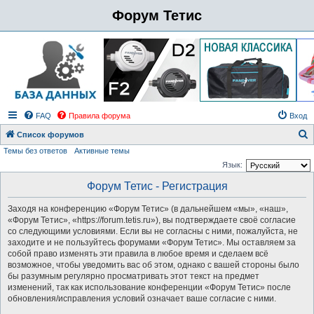
Форум Тетис
FAQ
Правила форума
Вход
Список форумов
Темы без ответов
Активные темы
о
Язык:
и
Форум Тетис - Регистрация
с
к
Заходя на конференцию «Форум Тетис» (в дальнейшем «мы», «наш»,
«Форум Тетис», «https://forum.tetis.ru»), вы подтверждаете своё согласие
со следующими условиями. Если вы не согласны с ними, пожалуйста, не
заходите и не пользуйтесь форумами «Форум Тетис». Мы оставляем за
собой право изменять эти правила в любое время и сделаем всё
возможное, чтобы уведомить вас об этом, однако с вашей стороны было
бы разумным регулярно просматривать этот текст на предмет
изменений, так как использование конференции «Форум Тетис» после
обновления/исправления условий означает ваше согласие с ними.