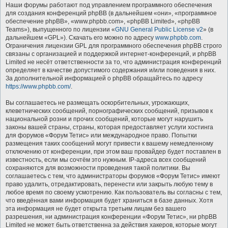
Наши форумы работают под управлением программного обеспечения
для создания конференций phpBB (в дальнейшем «они», «программное
обеспечение phpBB», «www.phpbb.com», «phpBB Limited», «phpBB
Teams»), выпущенного по лицензии «
GNU General Public License v2
» (в
дальнейшем «GPL»). Скачать его можно по адресу
www.phpbb.com
.
Ограничения лицензии GPL для программного обеспечения phpBB строго
связаны с организацией и поддержкой интернет-конференций, и phpBB
Limited не несёт ответственности за то, что администрация конференций
определяет в качестве допустимого содержания и/или поведения в них.
За дополнительной информацией о phpBB обращайтесь по адресу
https://www.phpbb.com/
.
Вы соглашаетесь не размещать оскорбительных, угрожающих,
клеветнических сообщений, порнографических сообщений, призывов к
национальной розни и прочих сообщений, которые могут нарушить
законы вашей страны, страны, которая предоставляет услуги хостинга
для форумов «Форум Тетис» или международное право. Попытки
размещения таких сообщений могут привести к вашему немедленному
отключению от конференции, при этом ваш провайдер будет поставлен в
известность, если мы сочтём это нужным. IP-адреса всех сообщений
сохраняются для возможности проведения такой политики. Вы
соглашаетесь с тем, что администраторы форумов «Форум Тетис» имеют
право удалить, отредактировать, перенести или закрыть любую тему в
любое время по своему усмотрению. Как пользователь вы согласны с тем,
что введённая вами информация будет храниться в базе данных. Хотя
эта информация не будет открыта третьим лицам без вашего
разрешения, ни администрация конференции «Форум Тетис», ни phpBB
Limited не может быть ответственна за действия хакеров, которые могут