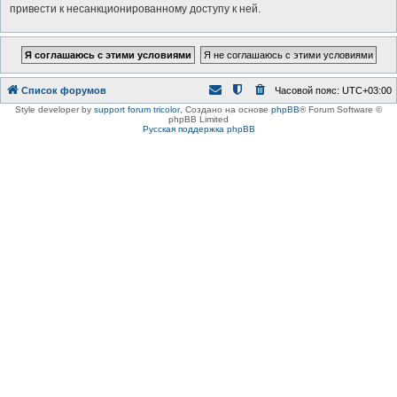
привести к несанкционированному доступу к ней.
Список форумов
Часовой пояс:
UTC+03:00
Style developer by
support forum tricolor
,
Создано на основе
phpBB
® Forum Software ©
phpBB Limited
Русская поддержка phpBB