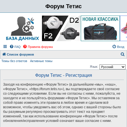
Форум Тетис
FAQ
Правила форума
Вход
Список форумов
Темы без ответов
Активные темы
о
Язык:
и
Форум Тетис - Регистрация
с
к
Заходя на конференцию «Форум Тетис» (в дальнейшем «мы», «наш»,
«Форум Тетис», «https://forum.tetis.ru»), вы подтверждаете своё согласие
со следующими условиями. Если вы не согласны с ними, пожалуйста, не
заходите и не пользуйтесь форумами «Форум Тетис». Мы оставляем за
собой право изменять эти правила в любое время и сделаем всё
возможное, чтобы уведомить вас об этом, однако с вашей стороны было
бы разумным регулярно просматривать этот текст на предмет
изменений, так как использование конференции «Форум Тетис» после
обновления/исправления условий означает ваше согласие с ними.