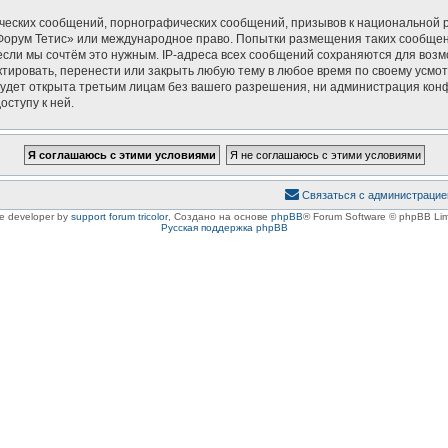
ческих сообщений, порнографических сообщений, призывов к национальной р
 «Форум Тетис» или международное право. Попытки размещения таких сообще
если мы сочтём это нужным. IP-адреса всех сообщений сохраняются для возм
ировать, перенести или закрыть любую тему в любое время по своему усмотр
удет открыта третьим лицам без вашего разрешения, ни администрация конф
оступу к ней.
Связаться с администрацие
le developer by
support forum tricolor
,
Создано на основе
phpBB
® Forum Software © phpBB Lim
Русская поддержка phpBB