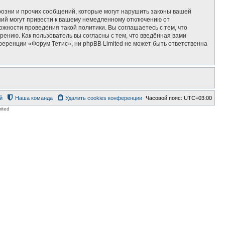
озни и прочих сообщений, которые могут нарушить законы вашей
ний могут привести к вашему немедленному отключению от
ожности проведения такой политики. Вы соглашаетесь с тем, что
ению. Как пользователь вы согласны с тем, что введённая вами
еренции «Форум Тетис», ни phpBB Limited не может быть ответственна
й
Наша команда
Удалить cookies конференции
Часовой пояс:
UTC+03:00
ited