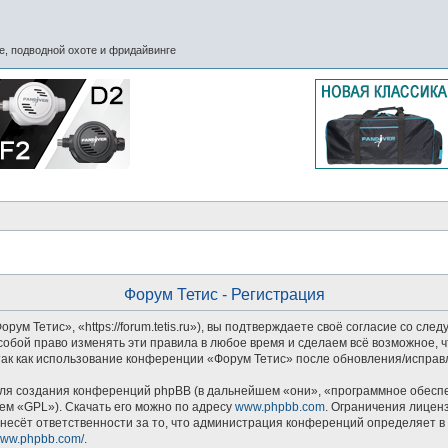
, подводной охоте и фридайвинге
Форум Тетис - Регистрация
м Тетис», «https://forum.tetis.ru»), вы подтверждаете своё согласие со сле
обой право изменять эти правила в любое время и сделаем всё возможное, ч
так как использование конференции «Форум Тетис» после обновления/исправл
я создания конференций phpBB (в дальнейшем «они», «программное обеспеч
ем «GPL»). Скачать его можно по адресу
www.phpbb.com
. Ограничения лицен
несёт ответственности за то, что администрация конференций определяет в 
/www.phpbb.com/
.