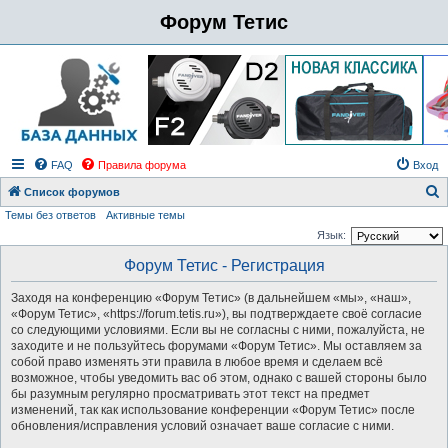
Форум Тетис
FAQ
Правила форума
Вход
Список форумов
Темы без ответов
Активные темы
о
Язык:
и
Форум Тетис - Регистрация
с
к
Заходя на конференцию «Форум Тетис» (в дальнейшем «мы», «наш»,
«Форум Тетис», «https://forum.tetis.ru»), вы подтверждаете своё согласие
со следующими условиями. Если вы не согласны с ними, пожалуйста, не
заходите и не пользуйтесь форумами «Форум Тетис». Мы оставляем за
собой право изменять эти правила в любое время и сделаем всё
возможное, чтобы уведомить вас об этом, однако с вашей стороны было
бы разумным регулярно просматривать этот текст на предмет
изменений, так как использование конференции «Форум Тетис» после
обновления/исправления условий означает ваше согласие с ними.