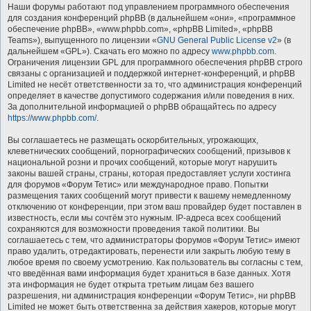
Наши форумы работают под управлением программного обеспечения
для создания конференций phpBB (в дальнейшем «они», «программное
обеспечение phpBB», «www.phpbb.com», «phpBB Limited», «phpBB
Teams»), выпущенного по лицензии «
GNU General Public License v2
» (в
дальнейшем «GPL»). Скачать его можно по адресу
www.phpbb.com
.
Ограничения лицензии GPL для программного обеспечения phpBB строго
связаны с организацией и поддержкой интернет-конференций, и phpBB
Limited не несёт ответственности за то, что администрация конференций
определяет в качестве допустимого содержания и/или поведения в них.
За дополнительной информацией о phpBB обращайтесь по адресу
https://www.phpbb.com/
.
Вы соглашаетесь не размещать оскорбительных, угрожающих,
клеветнических сообщений, порнографических сообщений, призывов к
национальной розни и прочих сообщений, которые могут нарушить
законы вашей страны, страны, которая предоставляет услуги хостинга
для форумов «Форум Тетис» или международное право. Попытки
размещения таких сообщений могут привести к вашему немедленному
отключению от конференции, при этом ваш провайдер будет поставлен в
известность, если мы сочтём это нужным. IP-адреса всех сообщений
сохраняются для возможности проведения такой политики. Вы
соглашаетесь с тем, что администраторы форумов «Форум Тетис» имеют
право удалить, отредактировать, перенести или закрыть любую тему в
любое время по своему усмотрению. Как пользователь вы согласны с тем,
что введённая вами информация будет храниться в базе данных. Хотя
эта информация не будет открыта третьим лицам без вашего
разрешения, ни администрация конференции «Форум Тетис», ни phpBB
Limited не может быть ответственна за действия хакеров, которые могут