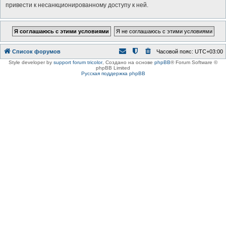
привести к несанкционированному доступу к ней.
Список форумов
Часовой пояс:
UTC+03:00
Style developer by
support forum tricolor
,
Создано на основе
phpBB
® Forum Software ©
phpBB Limited
Русская поддержка phpBB