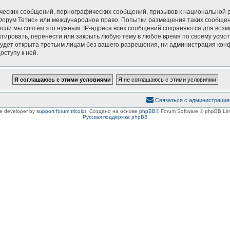
ческих сообщений, порнографических сообщений, призывов к национальной р
 «Форум Тетис» или международное право. Попытки размещения таких сообще
если мы сочтём это нужным. IP-адреса всех сообщений сохраняются для возм
ировать, перенести или закрыть любую тему в любое время по своему усмотр
удет открыта третьим лицам без вашего разрешения, ни администрация конф
оступу к ней.
Связаться с администрацие
le developer by
support forum tricolor
,
Создано на основе
phpBB
® Forum Software © phpBB Lim
Русская поддержка phpBB