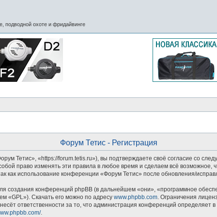
, подводной охоте и фридайвинге
Форум Тетис - Регистрация
м Тетис», «https://forum.tetis.ru»), вы подтверждаете своё согласие со сле
обой право изменять эти правила в любое время и сделаем всё возможное, ч
так как использование конференции «Форум Тетис» после обновления/исправл
я создания конференций phpBB (в дальнейшем «они», «программное обеспеч
ем «GPL»). Скачать его можно по адресу
www.phpbb.com
. Ограничения лицен
несёт ответственности за то, что администрация конференций определяет в 
/www.phpbb.com/
.