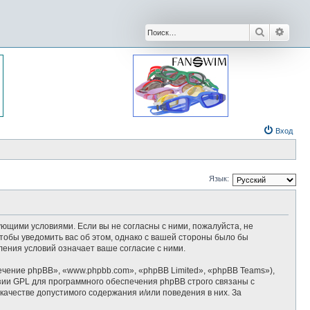
Поиск
Расши
Вход
Язык:
дующими условиями. Если вы не согласны с ними, пожалуйста, не
тобы уведомить вас об этом, однако с вашей стороны было бы
ения условий означает ваше согласие с ними.
ение phpBB», «www.phpbb.com», «phpBB Limited», «phpBB Teams»),
зии GPL для программного обеспечения phpBB строго связаны с
качестве допустимого содержания и/или поведения в них. За