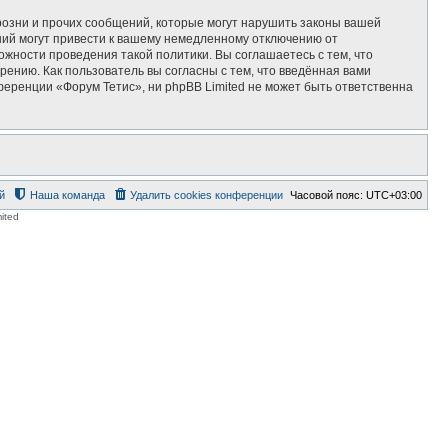
озни и прочих сообщений, которые могут нарушить законы вашей
ний могут привести к вашему немедленному отключению от
ожности проведения такой политики. Вы соглашаетесь с тем, что
ению. Как пользователь вы согласны с тем, что введённая вами
еренции «Форум Тетис», ни phpBB Limited не может быть ответственна
й
Наша команда
Удалить cookies конференции
Часовой пояс:
UTC+03:00
ited