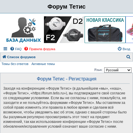
Форум Тетис
FAQ
Правила форума
Вход
Список форумов
Темы без ответов
Активные темы
о
Язык:
и
Форум Тетис - Регистрация
с
к
Заходя на конференцию «Форум Тетис» (в дальнейшем «мы», «наш»,
«Форум Тетис», «https://forum.tetis.ru»), вы подтверждаете своё согласие
со следующими условиями. Если вы не согласны с ними, пожалуйста, не
заходите и не пользуйтесь форумами «Форум Тетис». Мы оставляем за
собой право изменять эти правила в любое время и сделаем всё
возможное, чтобы уведомить вас об этом, однако с вашей стороны было
бы разумным регулярно просматривать этот текст на предмет
изменений, так как использование конференции «Форум Тетис» после
обновления/исправления условий означает ваше согласие с ними.