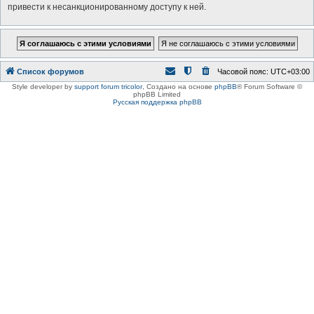
привести к несанкционированному доступу к ней.
Список форумов
Часовой пояс:
UTC+03:00
Style developer by
support forum tricolor
,
Создано на основе
phpBB
® Forum Software ©
phpBB Limited
Русская поддержка phpBB