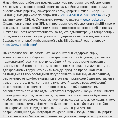
Наши форумы работают под управлением программного обеспечения
для создания конференций phpBB (в дальнейшем «они», «программное
обеспечение phpBB», «www.phpbb.com», «phpBB Limited», «phpBB
Teams»), выпущенного по лицензии «
GNU General Public License v2
» (в
дальнейшем «GPL»). Скачать его можно по адресу
www.phpbb.com
.
Ограничения лицензии GPL для программного обеспечения phpBB строго
связаны с организацией и поддержкой интернет-конференций, и phpBB
Limited не несёт ответственности за то, что администрация конференций
определяет в качестве допустимого содержания и/или поведения в них.
За дополнительной информацией о phpBB обращайтесь по адресу
https://www.phpbb.com/
.
Вы соглашаетесь не размещать оскорбительных, угрожающих,
клеветнических сообщений, порнографических сообщений, призывов к
национальной розни и прочих сообщений, которые могут нарушить
законы вашей страны, страны, которая предоставляет услуги хостинга
для форумов «Форум Тетис» или международное право. Попытки
размещения таких сообщений могут привести к вашему немедленному
отключению от конференции, при этом ваш провайдер будет поставлен в
известность, если мы сочтём это нужным. IP-адреса всех сообщений
сохраняются для возможности проведения такой политики. Вы
соглашаетесь с тем, что администраторы форумов «Форум Тетис» имеют
право удалить, отредактировать, перенести или закрыть любую тему в
любое время по своему усмотрению. Как пользователь вы согласны с тем,
что введённая вами информация будет храниться в базе данных. Хотя
эта информация не будет открыта третьим лицам без вашего
разрешения, ни администрация конференции «Форум Тетис», ни phpBB
Limited не может быть ответственна за действия хакеров, которые могут