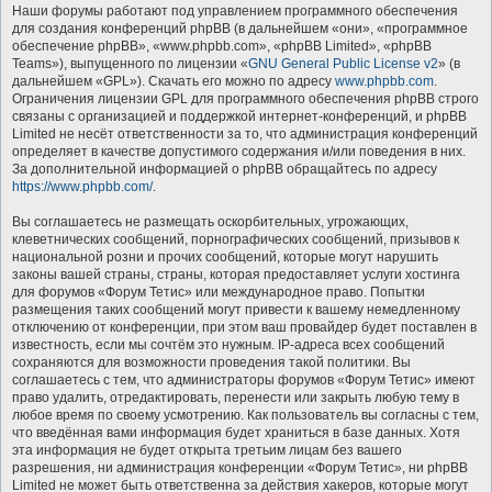
Наши форумы работают под управлением программного обеспечения
для создания конференций phpBB (в дальнейшем «они», «программное
обеспечение phpBB», «www.phpbb.com», «phpBB Limited», «phpBB
Teams»), выпущенного по лицензии «
GNU General Public License v2
» (в
дальнейшем «GPL»). Скачать его можно по адресу
www.phpbb.com
.
Ограничения лицензии GPL для программного обеспечения phpBB строго
связаны с организацией и поддержкой интернет-конференций, и phpBB
Limited не несёт ответственности за то, что администрация конференций
определяет в качестве допустимого содержания и/или поведения в них.
За дополнительной информацией о phpBB обращайтесь по адресу
https://www.phpbb.com/
.
Вы соглашаетесь не размещать оскорбительных, угрожающих,
клеветнических сообщений, порнографических сообщений, призывов к
национальной розни и прочих сообщений, которые могут нарушить
законы вашей страны, страны, которая предоставляет услуги хостинга
для форумов «Форум Тетис» или международное право. Попытки
размещения таких сообщений могут привести к вашему немедленному
отключению от конференции, при этом ваш провайдер будет поставлен в
известность, если мы сочтём это нужным. IP-адреса всех сообщений
сохраняются для возможности проведения такой политики. Вы
соглашаетесь с тем, что администраторы форумов «Форум Тетис» имеют
право удалить, отредактировать, перенести или закрыть любую тему в
любое время по своему усмотрению. Как пользователь вы согласны с тем,
что введённая вами информация будет храниться в базе данных. Хотя
эта информация не будет открыта третьим лицам без вашего
разрешения, ни администрация конференции «Форум Тетис», ни phpBB
Limited не может быть ответственна за действия хакеров, которые могут