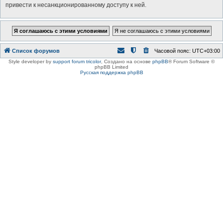
привести к несанкционированному доступу к ней.
Список форумов
Часовой пояс:
UTC+03:00
Style developer by
support forum tricolor
,
Создано на основе
phpBB
® Forum Software ©
phpBB Limited
Русская поддержка phpBB