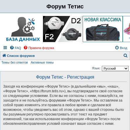
Форум Тетис
FAQ
Правила форума
Вход
Список форумов
Темы без ответов
Активные темы
о
Язык:
и
Форум Тетис - Регистрация
с
к
Заходя на конференцию «Форум Тетис» (в дальнейшем «мы», «наш»,
«Форум Тетис», «https://forum.tetis.ru»), вы подтверждаете своё согласие
со следующими условиями. Если вы не согласны с ними, пожалуйста, не
заходите и не пользуйтесь форумами «Форум Тетис». Мы оставляем за
собой право изменять эти правила в любое время и сделаем всё
возможное, чтобы уведомить вас об этом, однако с вашей стороны было
бы разумным регулярно просматривать этот текст на предмет
изменений, так как использование конференции «Форум Тетис» после
обновления/исправления условий означает ваше согласие с ними.