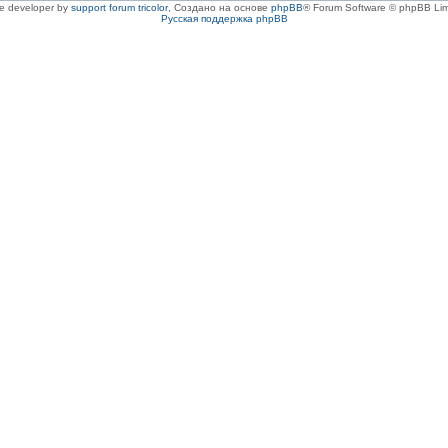
le developer by
support forum tricolor
,
Создано на основе
phpBB
® Forum Software © phpBB Lim
Русская поддержка phpBB