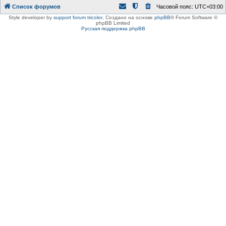
Список форумов
Часовой пояс:
UTC+03:00
Style developer by
support forum tricolor
,
Создано на основе
phpBB
® Forum Software ©
phpBB Limited
Русская поддержка phpBB