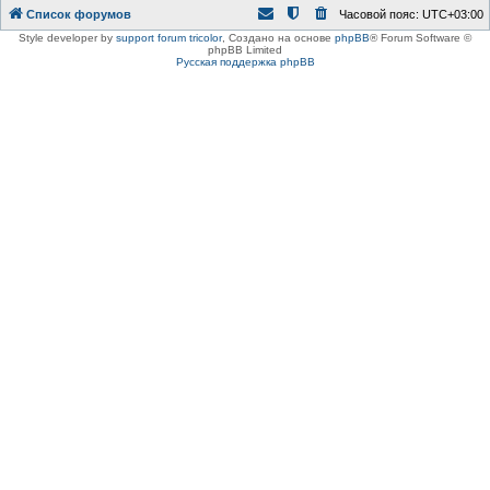
Список форумов
Часовой пояс:
UTC+03:00
Style developer by
support forum tricolor
,
Создано на основе
phpBB
® Forum Software ©
phpBB Limited
Русская поддержка phpBB