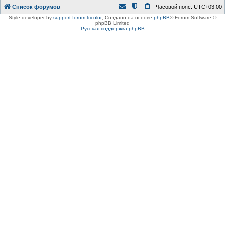
Список форумов
Часовой пояс:
UTC+03:00
Style developer by
support forum tricolor
,
Создано на основе
phpBB
® Forum Software ©
phpBB Limited
Русская поддержка phpBB