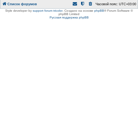
Список форумов
Часовой пояс:
UTC+03:00
Style developer by
support forum tricolor
,
Создано на основе
phpBB
® Forum Software ©
phpBB Limited
Русская поддержка phpBB