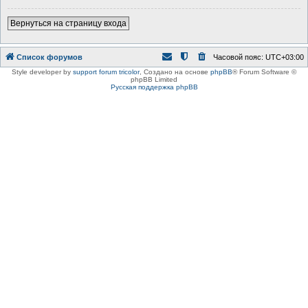
Вернуться на страницу входа
Список форумов
Часовой пояс:
UTC+03:00
Style developer by
support forum tricolor
,
Создано на основе
phpBB
® Forum Software ©
phpBB Limited
Русская поддержка phpBB