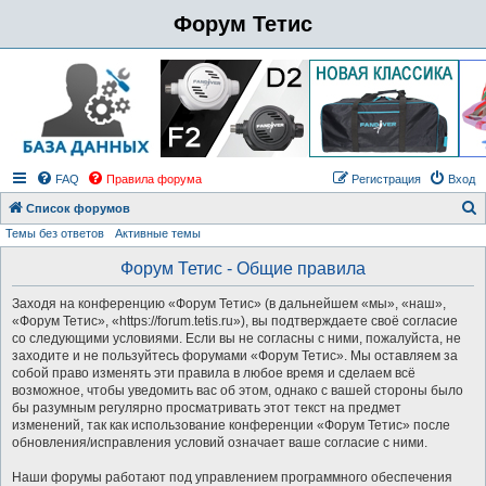
Форум Тетис
FAQ
Правила форума
Регистрация
Вход
Список форумов
Темы без ответов
Активные темы
о
и
Форум Тетис - Общие правила
с
Заходя на конференцию «Форум Тетис» (в дальнейшем «мы», «наш»,
к
«Форум Тетис», «https://forum.tetis.ru»), вы подтверждаете своё согласие
со следующими условиями. Если вы не согласны с ними, пожалуйста, не
заходите и не пользуйтесь форумами «Форум Тетис». Мы оставляем за
собой право изменять эти правила в любое время и сделаем всё
возможное, чтобы уведомить вас об этом, однако с вашей стороны было
бы разумным регулярно просматривать этот текст на предмет
изменений, так как использование конференции «Форум Тетис» после
обновления/исправления условий означает ваше согласие с ними.
Наши форумы работают под управлением программного обеспечения