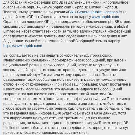
для создания конференций phpBB (в дальнейшем «они», «программное
обеспечение phpBB», «www.phpbb.com», «phpBB Limited», «phpBB
Teams»), выпущенного по лицензии «
GNU General Public License v2
» (в
дальнейшем «GPL»). Скачать его можно по адресу
www.phpbb.com
.
Ограничения лицензии GPL для программного обеспечения phpBB строго
связаны с организацией и поддержкой интернет-конференций, и phpBB
Limited не несёт ответственности за то, что администрация конференций
определяет в качестве допустимого содержания и/или поведения в них.
За дополнительной информацией о phpBB обращайтесь по адресу
https://www.phpbb.com/
.
Вы соглашаетесь не размещать оскорбительных, угрожающих,
клеветнических сообщений, порнографических сообщений, призывов к
национальной розни и прочих сообщений, которые могут нарушить
законы вашей страны, страны, которая предоставляет услуги хостинга
для форумов «Форум Тетис» или международное право. Попытки
размещения таких сообщений могут привести к вашему немедленному
отключению от конференции, при этом ваш провайдер будет поставлен в
известность, если мы сочтём это нужным. IP-адреса всех сообщений
сохраняются для возможности проведения такой политики. Вы
соглашаетесь с тем, что администраторы форумов «Форум Тетис» имеют
право удалить, отредактировать, перенести или закрыть любую тему в
любое время по своему усмотрению. Как пользователь вы согласны с тем,
что введённая вами информация будет храниться в базе данных. Хотя
эта информация не будет открыта третьим лицам без вашего
разрешения, ни администрация конференции «Форум Тетис», ни phpBB
Limited не может быть ответственна за действия хакеров, которые могут
привести к несанкционированному доступу к ней.