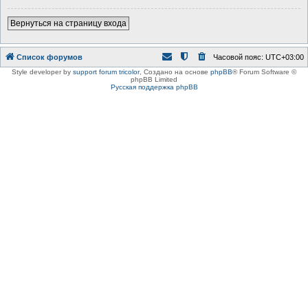
Вернуться на страницу входа
Список форумов
Часовой пояс:
UTC+03:00
Style developer by
support forum tricolor
,
Создано на основе
phpBB
® Forum Software ©
phpBB Limited
Русская поддержка phpBB