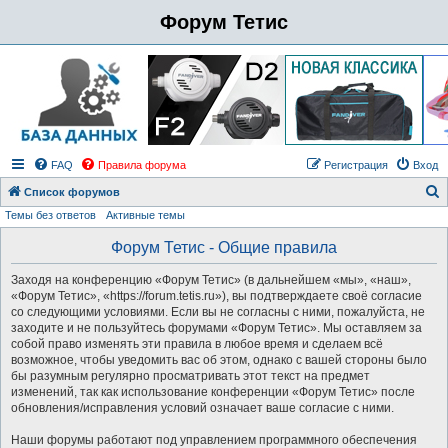
Форум Тетис
FAQ
Правила форума
Регистрация
Вход
Список форумов
Темы без ответов
Активные темы
о
и
Форум Тетис - Общие правила
с
Заходя на конференцию «Форум Тетис» (в дальнейшем «мы», «наш»,
к
«Форум Тетис», «https://forum.tetis.ru»), вы подтверждаете своё согласие
со следующими условиями. Если вы не согласны с ними, пожалуйста, не
заходите и не пользуйтесь форумами «Форум Тетис». Мы оставляем за
собой право изменять эти правила в любое время и сделаем всё
возможное, чтобы уведомить вас об этом, однако с вашей стороны было
бы разумным регулярно просматривать этот текст на предмет
изменений, так как использование конференции «Форум Тетис» после
обновления/исправления условий означает ваше согласие с ними.
Наши форумы работают под управлением программного обеспечения