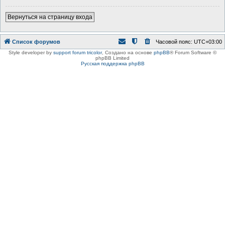
Вернуться на страницу входа
Список форумов
Часовой пояс:
UTC+03:00
Style developer by
support forum tricolor
,
Создано на основе
phpBB
® Forum Software ©
phpBB Limited
Русская поддержка phpBB