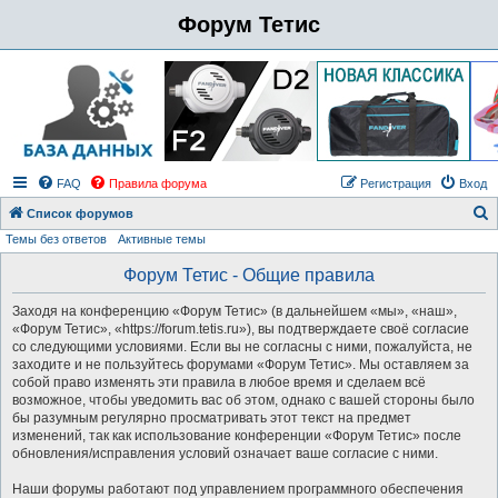
Форум Тетис
FAQ
Правила форума
Регистрация
Вход
Список форумов
Темы без ответов
Активные темы
о
и
Форум Тетис - Общие правила
с
Заходя на конференцию «Форум Тетис» (в дальнейшем «мы», «наш»,
к
«Форум Тетис», «https://forum.tetis.ru»), вы подтверждаете своё согласие
со следующими условиями. Если вы не согласны с ними, пожалуйста, не
заходите и не пользуйтесь форумами «Форум Тетис». Мы оставляем за
собой право изменять эти правила в любое время и сделаем всё
возможное, чтобы уведомить вас об этом, однако с вашей стороны было
бы разумным регулярно просматривать этот текст на предмет
изменений, так как использование конференции «Форум Тетис» после
обновления/исправления условий означает ваше согласие с ними.
Наши форумы работают под управлением программного обеспечения