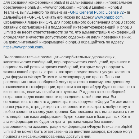
для создания конференций phpBB (в дальнейшем «они», «программное
обеспечение phpBB», «www.phpbb.com», «phpBB Limited», «phpBB
Teams»), выпущенного по лицензии «
GNU General Public License v2
» (в
дальнейшем «GPL»). Скачать его можно по адресу
www.phpbb.com
.
Ограничения лицензии GPL для программного обеспечения phpBB строго
связаны с организацией и поддержкой интернет-конференций, и phpBB
Limited не несёт ответственности за то, что администрация конференций
определяет в качестве допустимого содержания и/или поведения в них.
За дополнительной информацией о phpBB обращайтесь по адресу
https://www.phpbb.com/
.
Вы соглашаетесь не размещать оскорбительных, угрожающих,
клеветнических сообщений, порнографических сообщений, призывов к
национальной розни и прочих сообщений, которые могут нарушить
законы вашей страны, страны, которая предоставляет услуги хостинга
для форумов «Форум Тетис» или международное право. Попытки
размещения таких сообщений могут привести к вашему немедленному
отключению от конференции, при этом ваш провайдер будет поставлен в
известность, если мы сочтём это нужным. IP-адреса всех сообщений
сохраняются для возможности проведения такой политики. Вы
соглашаетесь с тем, что администраторы форумов «Форум Тетис» имеют
право удалить, отредактировать, перенести или закрыть любую тему в
любое время по своему усмотрению. Как пользователь вы согласны с тем,
что введённая вами информация будет храниться в базе данных. Хотя
эта информация не будет открыта третьим лицам без вашего
разрешения, ни администрация конференции «Форум Тетис», ни phpBB
Limited не может быть ответственна за действия хакеров, которые могут
привести к несанкционированному доступу к ней.