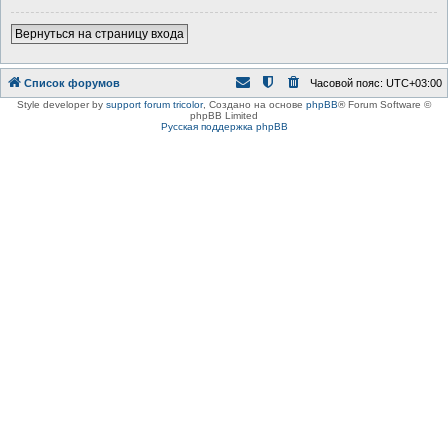
Вернуться на страницу входа
Список форумов
Часовой пояс:
UTC+03:00
Style developer by
support forum tricolor
,
Создано на основе
phpBB
® Forum Software ©
phpBB Limited
Русская поддержка phpBB