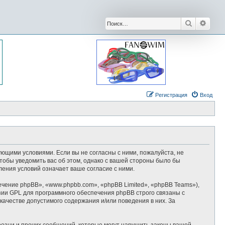
Поиск
Расши
Регистрация
Вход
дующими условиями. Если вы не согласны с ними, пожалуйста, не
тобы уведомить вас об этом, однако с вашей стороны было бы
ения условий означает ваше согласие с ними.
ение phpBB», «www.phpbb.com», «phpBB Limited», «phpBB Teams»),
зии GPL для программного обеспечения phpBB строго связаны с
качестве допустимого содержания и/или поведения в них. За
озни и прочих сообщений, которые могут нарушить законы вашей