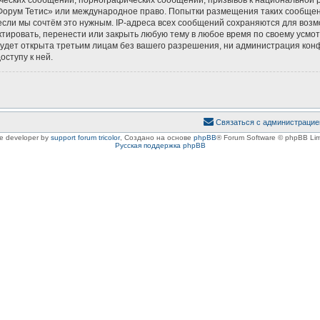
 «Форум Тетис» или международное право. Попытки размещения таких сообще
если мы сочтём это нужным. IP-адреса всех сообщений сохраняются для возм
ировать, перенести или закрыть любую тему в любое время по своему усмотр
удет открыта третьим лицам без вашего разрешения, ни администрация конф
оступу к ней.
Связаться с администрацие
le developer by
support forum tricolor
,
Создано на основе
phpBB
® Forum Software © phpBB Lim
Русская поддержка phpBB