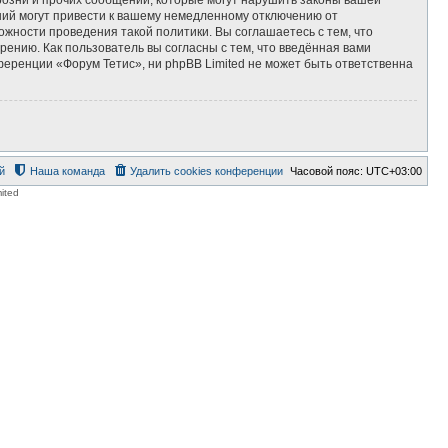
ний могут привести к вашему немедленному отключению от
ожности проведения такой политики. Вы соглашаетесь с тем, что
ению. Как пользователь вы согласны с тем, что введённая вами
еренции «Форум Тетис», ни phpBB Limited не может быть ответственна
й
Наша команда
Удалить cookies конференции
Часовой пояс:
UTC+03:00
ited