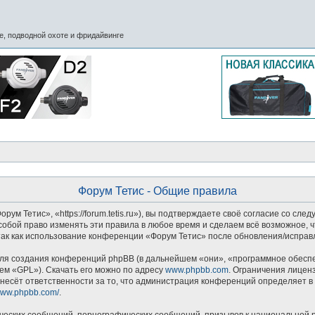
, подводной охоте и фридайвинге
Форум Тетис - Общие правила
м Тетис», «https://forum.tetis.ru»), вы подтверждаете своё согласие со сле
обой право изменять эти правила в любое время и сделаем всё возможное, ч
так как использование конференции «Форум Тетис» после обновления/исправл
я создания конференций phpBB (в дальнейшем «они», «программное обеспеч
ем «GPL»). Скачать его можно по адресу
www.phpbb.com
. Ограничения лицен
несёт ответственности за то, что администрация конференций определяет в 
/www.phpbb.com/
.
ческих сообщений, порнографических сообщений, призывов к национальной р