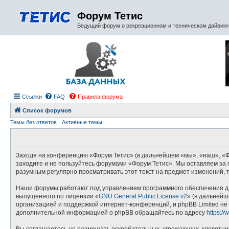
Форум Тетис
Ведущий форум о рекреационном и техническом дайвинге
Ссылки
FAQ
Правила форума
Список форумов
Темы без ответов
Активные темы
Заходя на конференцию «Форум Тетис» (в дальнейшем «мы», «наш», «Фору
заходите и не пользуйтесь форумами «Форум Тетис». Мы оставляем за с
разумным регулярно просматривать этот текст на предмет изменений, 
Наши форумы работают под управлением программного обеспечения дл
выпущенного по лицензии «
GNU General Public License v2
» (в дальнейш
организацией и поддержкой интернет-конференций, и phpBB Limited не 
дополнительной информацией о phpBB обращайтесь по адресу
https:/
Вы соглашаетесь не размещать оскорбительных, угрожающих, клеветни